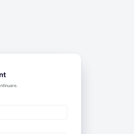
nt
ontinuare.