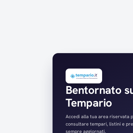
Bentornato s
Tempario
Accedi alla tua area riservata 
consultare tempari, listini e pr
sempre aggiornati.