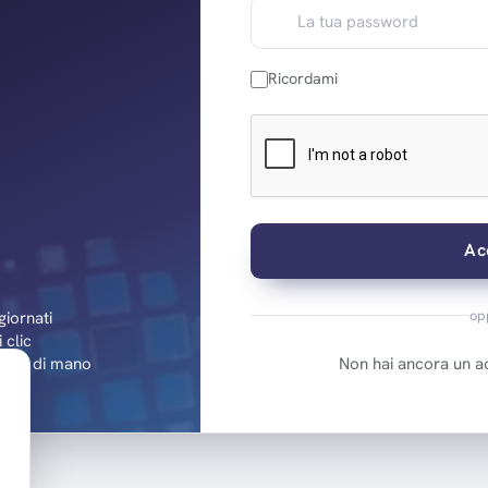
Ricordami
Ac
op
iornati
 clic
rtata di mano
Non hai ancora un 