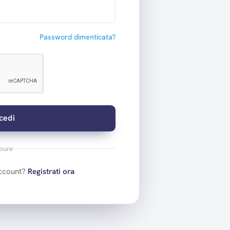
Password dimenticata?
cedi
pure
account?
Registrati ora