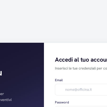
Accedi al tuo accou
Inserisci le tue credenziali per c
u
Email
per
eventivi
Password