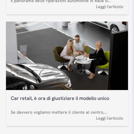
Il panorama delle riparazioni automotive in Italia si
arricchisce di una nuova importante operazione
Leggi l'articolo
strategica. A21 Holding, società operativa e di
investimento leader nella creazione del più vasto gruppo
italiano nel settore delle riparazioni automotive, ha
perfezionato l’acquisizione dell’81% del capitale sociale di
Rapidglass, network specializzato nella riparazione e
sostituzione di vetri per auto e…
Car retail, è ora di giustiziare il modello unico
Se davvero vogliamo mettere il cliente al centro,
scopriremo una verità scomoda: il car retail non può che
Leggi l'articolo
essere iper locale.