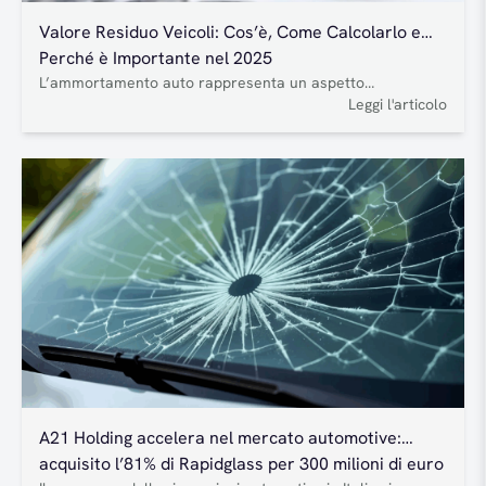
Valore Residuo Veicoli: Cos’è, Come Calcolarlo e
Perché è Importante nel 2025
L’ammortamento auto rappresenta un aspetto
fondamentale dell’industria automobilistica, fornendo
Leggi l'articolo
chiarezza sulla redditività e sui rischi finanziari. Ma come
può essere utilizzato a beneficio sia delle aziende che dei
consumatori? L’ammortamento dei veicoli influenza ogni
parte dell’industria automobilistica, fornendo chiarezza
sulla redditività e sui rischi finanziari. Ma come può essere
utilizzato a beneficio sia delle aziende…
A21 Holding accelera nel mercato automotive:
acquisito l’81% di Rapidglass per 300 milioni di euro