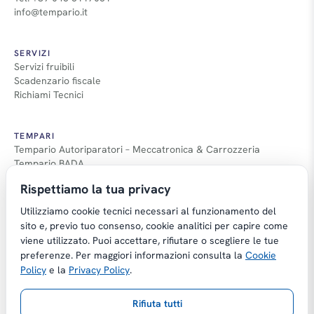
info@tempario.it
SERVIZI
Servizi fruibili
Scadenzario fiscale
Richiami Tecnici
TEMPARI
Tempario Autoriparatori – Meccatronica & Carrozzeria
Tempario BADA
Guida Tempari
Rispettiamo la tua privacy
Guida Applicazione Tempi
Utilizziamo cookie tecnici necessari al funzionamento del
sito e, previo tuo consenso, cookie analitici per capire come
viene utilizzato. Puoi accettare, rifiutare o scegliere le tue
preferenze. Per maggiori informazioni consulta la
Cookie
Copyright © Tempario.it | Powered by
Policy
e la
Privacy Policy
.
Planus Group Srl - P.I. IT03584100238
Rifiuta tutti
Gestito da Giancarmelo Pittalà