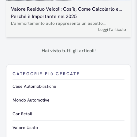
Valore Residuo Veicoli: Cos’è, Come Calcolarlo e
Perché è Importante nel 2025
L’ammortamento auto rappresenta un aspetto
fondamentale dell’industria automobilistica, fornendo
Leggi l'articolo
chiarezza sulla redditività e sui rischi finanziari. Ma come
può essere utilizzato a beneficio sia delle aziende che dei
consumatori? L’ammortamento dei veicoli influenza ogni
Hai visto tutti gli articoli!
parte dell’industria automobilistica, fornendo chiarezza
sulla redditività e sui rischi finanziari. Ma come può essere
utilizzato a beneficio sia delle aziende…
CATEGORIE PIù CERCATE
Case Automobilistiche
Mondo Automotive
Car Retail
Valore Usato