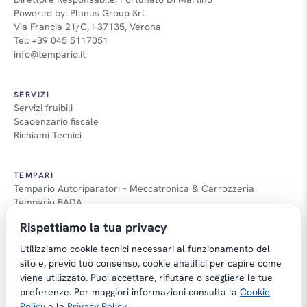
Powered by: Planus Group Srl
Via Francia 21/C, I-37135, Verona
Tel: +39 045 5117051
info@tempario.it
SERVIZI
Servizi fruibili
Scadenzario fiscale
Richiami Tecnici
TEMPARI
Tempario Autoriparatori – Meccatronica & Carrozzeria
Tempario BADA
Guida Tempari
Rispettiamo la tua privacy
Guida Applicazione Tempi
Utilizziamo cookie tecnici necessari al funzionamento del
sito e, previo tuo consenso, cookie analitici per capire come
viene utilizzato. Puoi accettare, rifiutare o scegliere le tue
preferenze. Per maggiori informazioni consulta la
Cookie
Copyright © Tempario.it | Powered by
Policy
e la
Privacy Policy
.