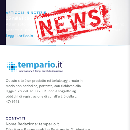
ARTICOLI IN NOTIZIE
35 mila i clienti romani di car2go
Ad un solo mese dal lancio sono già 35 mila i romani che hanno
aderito al progetto car2go by Daimler con flotta di 500 Smart
ForTwo. Il grande entusiasmo è dimostrato anche dalle
Leggi l'articolo
centinaia di registrazioni giornaliere e da oltre 1.000 noleggi
alla settimana. Estesa fino al 15 maggio la possibilità di ritirare
la tessera…
Questo sito è un prodotto editoriale aggiornato in
modo non periodico, pertanto, con richiamo alla
legge n. 62 del 07.03.2001, non è soggetto agli
obblighi di registrazione di cui all'art. 5 della L.
47/1948.
CONTATTI
Nome Redazione: tempario.it
Direttore Responsabile: Fortunato Di Martino