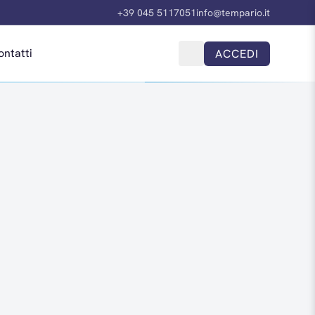
+39 045 5117051
info@tempario.it
ontatti
ACCEDI