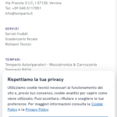
Via Francia 21/C, I-37135, Verona
Tel: +39 045 5117051
info@tempario.it
SERVIZI
Servizi fruibili
Scadenzario fiscale
Richiami Tecnici
TEMPARI
Tempario Autoriparatori – Meccatronica & Carrozzeria
Tempario BADA
Guida Tempari
Rispettiamo la tua privacy
Guida Applicazione Tempi
Utilizziamo cookie tecnici necessari al funzionamento del
sito e, previo tuo consenso, cookie analitici per capire come
viene utilizzato. Puoi accettare, rifiutare o scegliere le tue
preferenze. Per maggiori informazioni consulta la
Cookie
Copyright © Tempario.it | Powered by
Policy
e la
Privacy Policy
.
Planus Group Srl - P.I. IT03584100238