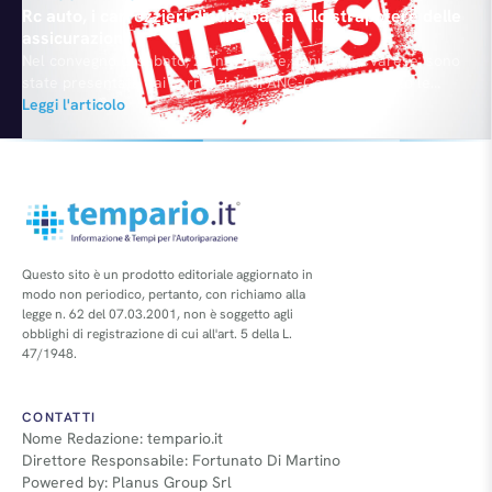
Rc auto, i carrozzieri dicono basta allo strapotere delle
assicurazioni
Nel convegno di sabato, 28 novembre, tenutosi a Varese, sono
state presentate dai carrozzieri di ANC-Confartigianato le
modifiche al disegno di legge ora in approvazione al Senato.
Leggi l'articolo
"Nella riforma della Rc Auto, così come presentata in origine,
c'erano due punti delicati: da una parte si voleva limitare la
libertà di scelta del cittadino dove portare…
Questo sito è un prodotto editoriale aggiornato in
modo non periodico, pertanto, con richiamo alla
legge n. 62 del 07.03.2001, non è soggetto agli
obblighi di registrazione di cui all'art. 5 della L.
47/1948.
CONTATTI
Nome Redazione: tempario.it
Direttore Responsabile: Fortunato Di Martino
Powered by: Planus Group Srl