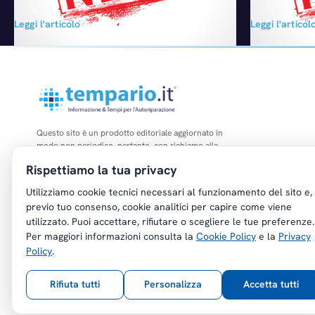
tutto sembra indicare la prossima fattibilità
Service in Eur
Leggi l'articolo
Leggi l'articol
dell’operazione che porterà alla nascita di
completata so
uno dei più grandi poli assicurativi italiani, è
ottenuto le ap
notizia di questa mattina che Premafin ha
competenti in 
accettato i concambi per l’integrazione…
erogate dalla
società…
Questo sito è un prodotto editoriale aggiornato in
modo non periodico, pertanto, con richiamo alla
legge n. 62 del 07.03.2001, non è soggetto agli
Rispettiamo la tua privacy
obblighi di registrazione di cui all'art. 5 della L.
47/1948.
Utilizziamo cookie tecnici necessari al funzionamento del sito e,
previo tuo consenso, cookie analitici per capire come viene
utilizzato. Puoi accettare, rifiutare o scegliere le tue preferenze.
Per maggiori informazioni consulta la
Cookie Policy
e la
Privacy
Policy
.
Copyright © Tempario.it | Powered by
Planus Group Srl - P.I. IT03584100238
Rifiuta tutti
Personalizza
Accetta tutti