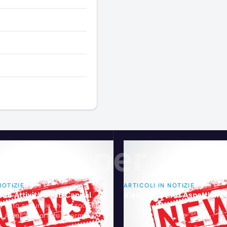
Articoli consigliati
gliati per te
NOTIZIE
ARTICOLI IN NOTIZIE
ite Attività di GE Capital
Vieni in fiera. Ti Aspettiamo
a dato annuncio che la società
o Arval, ha portato a termine
delle attività di GE Capital Fleet