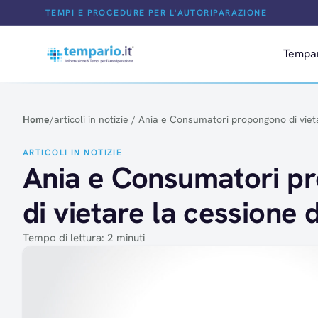
Salta al contenuto
TEMPI E PROCEDURE PER L'AUTORIPARAZIONE
Tempa
Home
/
articoli in notizie
/
Ania e Consumatori propongono di vieta
ARTICOLI IN NOTIZIE
Ania e Consumatori p
di vietare la cessione 
Tempo di lettura: 2 minuti