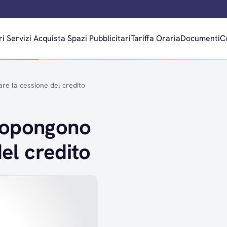
ri
Servizi
Acquista Spazi Pubblicitari
Tariffa Oraria
Documenti
C
re la cessione del credito
ropongono
del credito