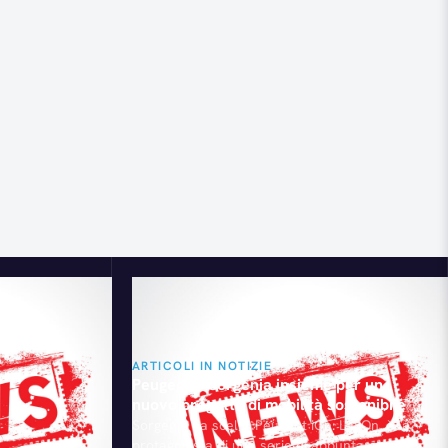
ARTICOLI IN NOTIZIE
!
Peugeot e Sorgenia insieme per un
nuovo progetto di mobilità sostenibile
Sorgenia ha scelto Peugeot iOn: La iOn, è la
protagonista di una serie di appuntamenti