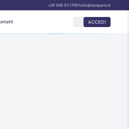
+39 045 5117051
info@tempario.it
ontatti
ACCEDI