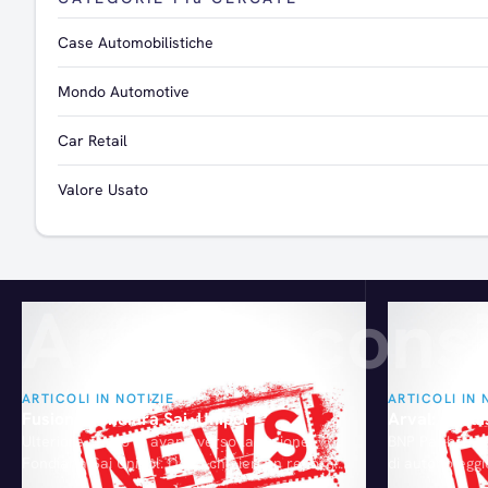
Case Automobilistiche
Mondo Automotive
Car Retail
Valore Usato
Articoli consi
ARTICOLI IN NOTIZIE
ARTICOLI IN 
Fusione Fondiara Sai- Unipol
Arval: Acquis
Ulteriore passo in avanti verso la fusione
BNP Paribas h
Fondiaria Sai Unipol. Dopo che ieri un report
di autonoleggi
di alcuni analisti aveva messo in evidenza che
l'acquisizione 