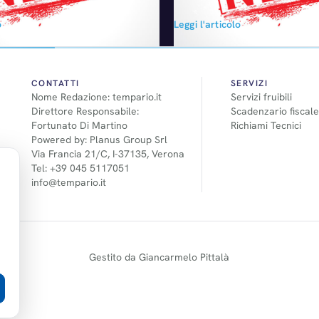
opa. La transazione è stata
o
Leggi l'articolo
lo dopo aver richiesto ed
provazioni di tutte le autorità
materia, in particolare quelle
 Commissione Europea. Le due
CONTATTI
SERVIZI
Nome Redazione: tempario.it
Servizi fruibili
Direttore Responsabile:
Scadenzario fiscale
Fortunato Di Martino
Richiami Tecnici
Powered by: Planus Group Srl
Via Francia 21/C, I-37135, Verona
Tel: +39 045 5117051
info@tempario.it
Gestito da Giancarmelo Pittalà