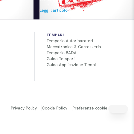
itineranti, organizzati appunto in
Leggi l'articolo
collaborazione con Sorgenia, che si tengono
in questi giorni tra Milano e Roma. Durante
questi incontri non solo sarà possibile
informarsi e dibattere su tematiche
riguardanti ambiente, motori ed
TEMPARI
Tempario Autoriparatori –
ecosostenibilità, ma si può partecipare a dei
Meccatronica & Carrozzeria
test drive…
Tempario BADA
Guida Tempari
Guida Applicazione Tempi
Privacy Policy
Cookie Policy
Preferenze cookie