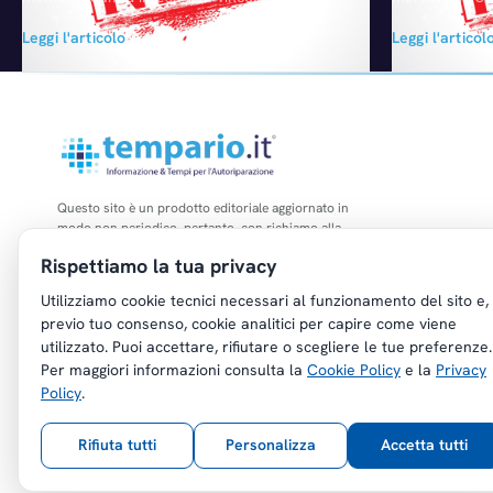
Mazda per lo sviluppo e la produzione di una
collaborazione
Leggi l'articolo
Leggi l'articol
nuova spider a trazione posteriore da
sviluppo del "
distribuire sotto l’egida Alfa Romeo e Mazda
con la società
e basata sull’architettura della MX-5 di
nella realizzaz
prossima generazione. Saranno realizzate
comparto Autom
due vetture leggere, differenti nel design e
segmento della
ciascuna delle quali…
odierna dell'a
aggiunge, qual
Questo sito è un prodotto editoriale aggiornato in
modo non periodico, pertanto, con richiamo alla
legge n. 62 del 07.03.2001, non è soggetto agli
Rispettiamo la tua privacy
obblighi di registrazione di cui all'art. 5 della L.
47/1948.
Utilizziamo cookie tecnici necessari al funzionamento del sito e,
previo tuo consenso, cookie analitici per capire come viene
utilizzato. Puoi accettare, rifiutare o scegliere le tue preferenze.
Per maggiori informazioni consulta la
Cookie Policy
e la
Privacy
Policy
.
Copyright © Tempario.it | Powered by
Planus Group Srl - P.I. IT03584100238
Rifiuta tutti
Personalizza
Accetta tutti