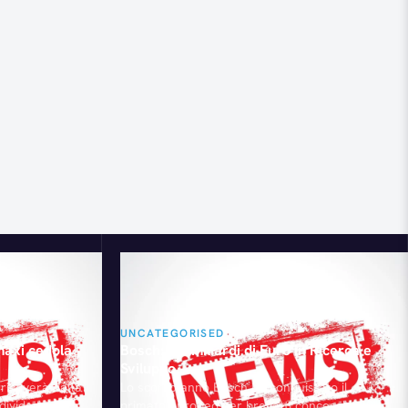
UNCATEGORISED
maxi cedola
Bosch: 4,5 miliardi di Euro in Ricerca e
Sviluppo
 riceverà dalla
Lo scorso anno Bosch ha conquistato il
 dividendi e
primato europeo per brevetti concessi (838) e