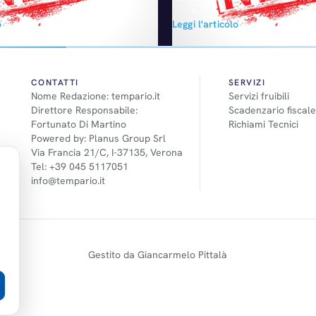
 per la partecipazione allo
trasferimenti di liquidità. Lo scr
o
Leggi l'articolo
Tempario per l'Autocarrozzeria"
documento depositato dalla st
 Bada Srl, azienda specializzata
presso la Sec (l'autorità Usa di 
ione di prodotti tecnici per il
mercati) in vista del collocament
otive ed in particolare per il
Fca a Wall Street. «Prima della
 carrozzeria. Con la ratifica
da Ferrari intendiamo entrare i
CONTATTI
SERVIZI
Nome Redazione: tempario.it
Servizi fruibili
ccordo, ANC-Confartigianato si
transazioni,…
Direttore Responsabile:
Scadenzario fiscale
e ulteriore organizzazione…
Fortunato Di Martino
Richiami Tecnici
Powered by: Planus Group Srl
Via Francia 21/C, I-37135, Verona
Tel: +39 045 5117051
info@tempario.it
Gestito da Giancarmelo Pittalà