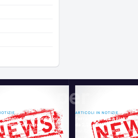
Articoli consigliati
gliati per te
NOTIZIE
ARTICOLI IN NOTIZIE
gianato sigla accordo con
Ferrari pagherà a Fiat una 
tempario Carrozzeria
da 2,25 miliardi
ianato in data odierna,
Fiat Chrysler Automobiles (Fca)
maggio, ha siglato una nuova
Ferrari 2,25 miliardi di euro fra