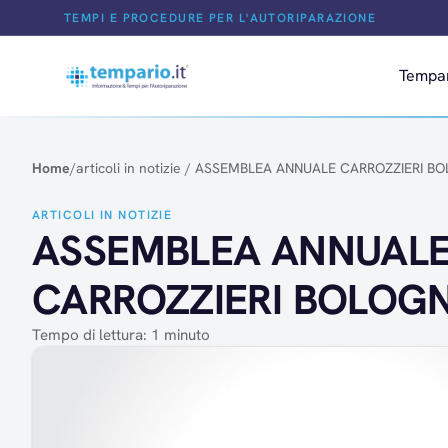
Salta al contenuto
TEMPI E PROCEDURE PER L'AUTORIPARAZIONE
Tempa
Home
/
articoli in notizie
/
ASSEMBLEA ANNUALE CARROZZIERI B
ARTICOLI IN NOTIZIE
ASSEMBLEA ANNUAL
CARROZZIERI BOLOG
Tempo di lettura: 1 minuto