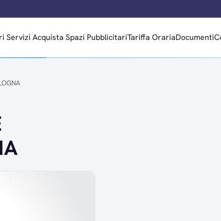
ri
Servizi
Acquista Spazi Pubblicitari
Tariffa Oraria
Documenti
C
OLOGNA
E
NA