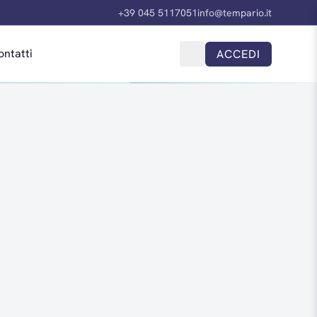
+39 045 5117051
info@tempario.it
ontatti
ACCEDI