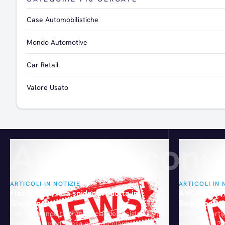
Case Automobilistiche
Mondo Automotive
Car Retail
Valore Usato
Articoli consi
ARTICOLI IN NOTIZIE
ARTICOLI IN 
Fiat-Mazda: Alfa spider prodotta in
ANC-Confarti
Giappone
Bada per il 
Fiat sorprende tutti annunciando la sigla di un
ANC-Confartig
memorandum d’intesa non vincolante con
mercoledì 13 