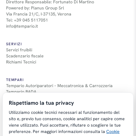
Direttore Responsabile: Fortunato Di Martino
Powered by: Planus Group Srl
Via Francia 21/C, I-37135, Verona
Tel: +39 045 5117051
info@tempario.it
SERVIZI
Servizi fruibili
Scadenzario fiscale
Richiami Tecnici
TEMPARI
Tempario Autoriparatori – Meccatronica & Carrozzeria
Tempario BADA
Guida Tempari
Rispettiamo la tua privacy
Guida Applicazione Tempi
Utilizziamo cookie tecnici necessari al funzionamento del
sito e, previo tuo consenso, cookie analitici per capire come
viene utilizzato. Puoi accettare, rifiutare o scegliere le tue
preferenze. Per maggiori informazioni consulta la
Cookie
Copyright © Tempario.it | Powered by