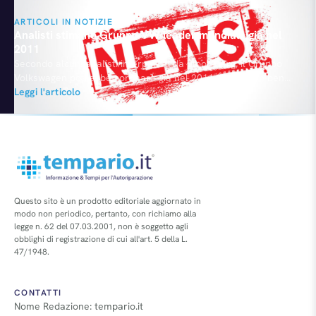
ARTICOLI IN NOTIZIE
Analisti stimano Gruppo VW leader mondiale già nel
2011
Secondo alcuni analisti interpellati da Bloomberg, il Gruppo
Volkswagen potrebbe coronare già nel 2011 (quindi con ben
sette anni di anticipo rispetto ai programmi) il sogno di
Leggi l'articolo
diventare il principale costruttore al mondo. La Casa tedesca
supererebbe in un colpo solo sia Toyota che General Motors
immatricolando 8,1 milioni di veicoli (il 13% in più)…
Questo sito è un prodotto editoriale aggiornato in
modo non periodico, pertanto, con richiamo alla
legge n. 62 del 07.03.2001, non è soggetto agli
obblighi di registrazione di cui all'art. 5 della L.
47/1948.
CONTATTI
Nome Redazione: tempario.it