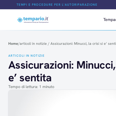
Salta al contenuto
TEMPI E PROCEDURE PER L'AUTORIPARAZIONE
Tempa
Home
/
articoli in notizie
/
Assicurazioni: Minucci, la crisi si e’ sent
ARTICOLI IN NOTIZIE
Assicurazioni: Minucci, 
e’ sentita
Tempo di lettura: 1 minuto