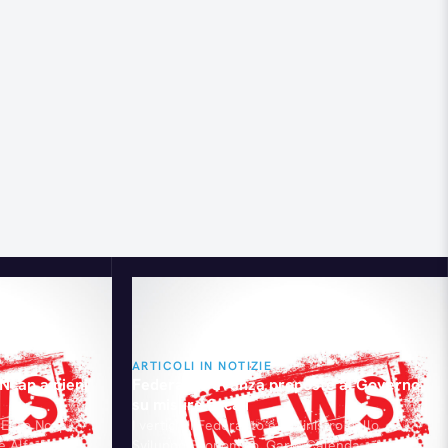
ARTICOLI IN NOTIZIE
 Ncap a pieni
Federauto avanza proposte al Governo
su misure fiscali
t Euro Ncap
I vertici di Federauto e il Ministro dello
ve Alfa Romeo
Sviluppo Economico, Carlo Calenda, si sono