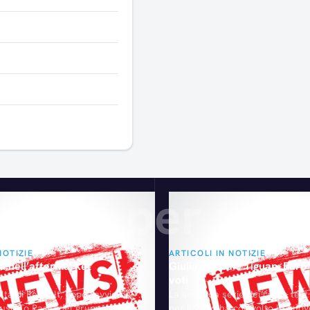
Articoli consigliati
gliati per te
NOTIZIE
ARTICOLI IN NOTIZIE
a nell’aftermarket
Giulia, Ateca e Tiguan: Euro
voti
lta di Renault, dopo l'avvio del
La seconda serie dei crash tes
sh To Pass" del gruppo PSA.
per il 2016 ha coinvolto le nuo