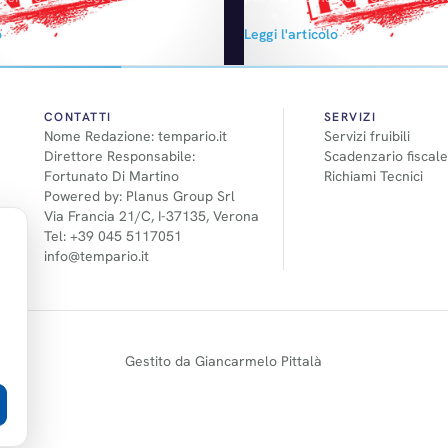
a ai rumors che circolavano da
Giulia, Volkswagen Tiguan e Sea
o
Leggi l'articolo
 mercato francese. Con un
e tre le vetture hanno superato
iciale, Renault France ha
pieni voti conquistando le agog
propria entrata nel capitale
stelle. In particolare, la new ent
is, filiale del gruppo di
Biscione è risultata la migliore 
indipendente Laurent, con una
passiva per gli…
CONTATTI
SERVIZI
Nome Redazione: tempario.it
Servizi fruibili
Direttore Responsabile:
Scadenzario fiscale
Fortunato Di Martino
Richiami Tecnici
Powered by: Planus Group Srl
Via Francia 21/C, I-37135, Verona
Tel: +39 045 5117051
info@tempario.it
Gestito da Giancarmelo Pittalà