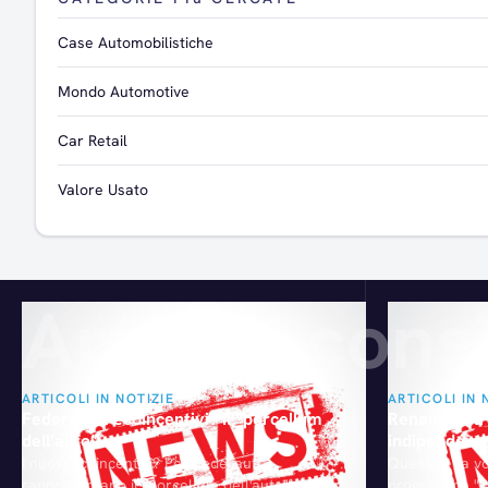
Case Automobilistiche
Mondo Automotive
Car Retail
Valore Usato
Articoli consi
ARTICOLI IN NOTIZIE
ARTICOLI IN 
Federauto: ecoincentivi? Il “porcellum
Renault entr
dell’auto”
indipendent
I nuovi ecoincentivi? Per Federauto
Questa è la vo
rappresentano il "porcellum dell'auto". Quelli
programma "Pu