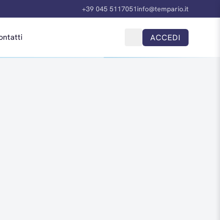
+39 045 5117051
info@tempario.it
ontatti
ACCEDI