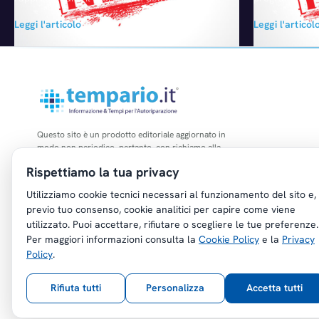
che scatteranno il prossimo 6 maggio
Piena conferm
Leggi l'articolo
Leggi l'articol
vengono giudicati dal Presidente Filippo
settimane nel
Pavan Bernacchi una fotocopia degli aiuti
comunicato uff
concessi dal Governo nel 2013 e
annunciato la 
riguarderanno comunque soltanto l'1% del
sociale di Exad
mercato dei privati. "Le risorse - ha aggiunto
distribuzione 
Pavan Bernacchi - sono ridottissime e per le
quota pari al…
aziende…
Questo sito è un prodotto editoriale aggiornato in
modo non periodico, pertanto, con richiamo alla
legge n. 62 del 07.03.2001, non è soggetto agli
Rispettiamo la tua privacy
obblighi di registrazione di cui all'art. 5 della L.
47/1948.
Utilizziamo cookie tecnici necessari al funzionamento del sito e,
previo tuo consenso, cookie analitici per capire come viene
utilizzato. Puoi accettare, rifiutare o scegliere le tue preferenze.
Per maggiori informazioni consulta la
Cookie Policy
e la
Privacy
Policy
.
Copyright © Tempario.it | Powered by
Planus Group Srl - P.I. IT03584100238
Rifiuta tutti
Personalizza
Accetta tutti