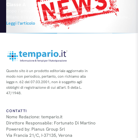
Classe A
Dopo l’anteprima mondiale al recente Salone di Ginevra,
Milano è la prima città europea a dare il benvenuto alla nuova
generazione della Mercedes Classe A. L’esordio avverrà
Leggi l'articolo
ufficialmente nei prossimi giorni in occasione della Settimana
del Mobile di Milano durante la quale Mercedes sarà partner
di Tortona Design week e di Ventura Lambrate. La Classe…
Questo sito è un prodotto editoriale aggiornato in
modo non periodico, pertanto, con richiamo alla
legge n. 62 del 07.03.2001, non è soggetto agli
obblighi di registrazione di cui all'art. 5 della L.
47/1948.
CONTATTI
Nome Redazione: tempario.it
Direttore Responsabile: Fortunato Di Martino
Powered by: Planus Group Srl
Via Francia 21/C, I-37135, Verona