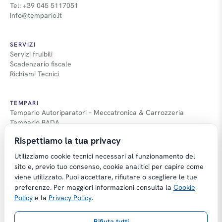
Tel: +39 045 5117051
info@tempario.it
SERVIZI
Servizi fruibili
Scadenzario fiscale
Richiami Tecnici
TEMPARI
Tempario Autoriparatori – Meccatronica & Carrozzeria
Tempario BADA
Guida Tempari
Rispettiamo la tua privacy
Guida Applicazione Tempi
Utilizziamo cookie tecnici necessari al funzionamento del
sito e, previo tuo consenso, cookie analitici per capire come
viene utilizzato. Puoi accettare, rifiutare o scegliere le tue
preferenze. Per maggiori informazioni consulta la
Cookie
Copyright © Tempario.it | Powered by
Policy
e la
Privacy Policy
.
Planus Group Srl - P.I. IT03584100238
Rifiuta tutti