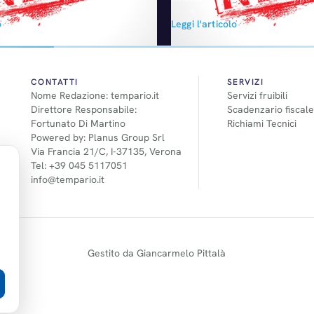
esso a tutto tondo nel mercato
aumenterà lo stipendio dei lavo
o
Leggi l'articolo
ia. Da questi giorni è infatti
interinali al livello di quello dei
sso cinque Centri di Assistenza
fissi, in tutti gli impianti (è già co
ano, riparare i danni della
Germania). Gli interinali rappre
i piccola o media entità su
7-8% dei lavoratori del Gruppo
llo, affidandosi alla
CONTATTI
SERVIZI
Nome Redazione: tempario.it
Servizi fruibili
rofessionalità e attenzione…
Direttore Responsabile:
Scadenzario fiscale
Fortunato Di Martino
Richiami Tecnici
Powered by: Planus Group Srl
Via Francia 21/C, I-37135, Verona
Tel: +39 045 5117051
info@tempario.it
Gestito da Giancarmelo Pittalà