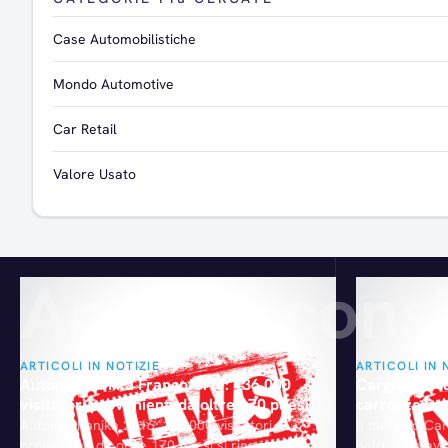
Case Automobilistiche
Mondo Automotive
Car Retail
Valore Usato
Articoli consi
ARTICOLI IN NOTIZIE
ARTICOLI IN 
Automechanika Francoforte: 136.000
Carglass a t
visitatori provenienti da oltre 170 paesi
carrozzeria
Automechanika 2016: 136.000 visitatori
ll marchio Ca
provenienti da oltre 170 paesi si rincontrano
Belron) ha av