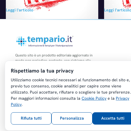
numeri da record con 4.820 espositori. Il
prevede l'ingr
Leggi l'articolo
Leggi l'articol
tema centrale della più grande fiera del
della carrozzer
mondo per l'Independent Aftermarket 2016 è
possibile, pre
stato "il domani del Service & Mobility". Un
Carglass a Mil
numero record di 4.820 espositori provenienti
carrozzeria, d
da 76 paesi. Detlef Braun, amministratore
qualsiasi mode
delegato di Messe Frankfurt intervistato…
tradizionale p
Questo sito è un prodotto editoriale aggiornato in
modo non periodico, pertanto, con richiamo alla
legge n. 62 del 07.03.2001, non è soggetto agli
Rispettiamo la tua privacy
obblighi di registrazione di cui all'art. 5 della L.
47/1948.
Utilizziamo cookie tecnici necessari al funzionamento del sito e,
previo tuo consenso, cookie analitici per capire come viene
utilizzato. Puoi accettare, rifiutare o scegliere le tue preferenze.
Per maggiori informazioni consulta la
Cookie Policy
e la
Privacy
Policy
.
Copyright © Tempario.it | Powered by
Planus Group Srl - P.I. IT03584100238
Rifiuta tutti
Personalizza
Accetta tutti