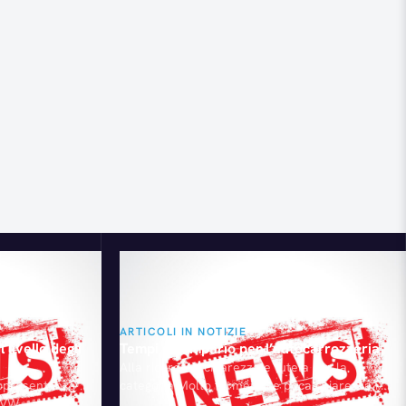
ARTICOLI IN NOTIZIE
 livello degli
Tempi e Tempario per l’autocarrozzeria
Alla ricerca di chiarezza e tutela per la
appresentanza
categoria Molto fermento e poca chiarezza in
o VW
un segmento di mercato pieno d'interessi