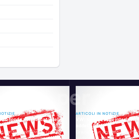
Articoli consigliati
gliati per te
NOTIZIE
ARTICOLI IN NOTIZIE
utto tondo nel mercato della
VW: salario degli interinali al
addetti fissi
rglass (appartenente al Gruppo
Grazie ad un accordo con la r
viato un ampio progetto che
sindacale di fabbrica, il Grupp