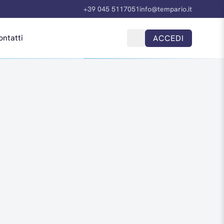
+39 045 5117051
info@tempario.it
ontatti
ACCEDI