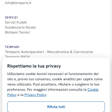
info@tempario.it
SERVIZI
Servizi fruibili
Scadenzario fiscale
Richiami Tecnici
TEMPARI
Tempario Autoriparatori – Meccatronica & Carrozzeria
Tempario BADA
Guida Tempari
Rispettiamo la tua privacy
Guida Applicazione Tempi
Utilizziamo cookie tecnici necessari al funzionamento del
sito e, previo tuo consenso, cookie analitici per capire come
viene utilizzato. Puoi accettare, rifiutare o scegliere le tue
preferenze. Per maggiori informazioni consulta la
Cookie
Copyright © Tempario.it | Powered by
Policy
e la
Privacy Policy
.
Planus Group Srl - P.I. IT03584100238
Rifiuta tutti
Gestito da Giancarmelo Pittalà