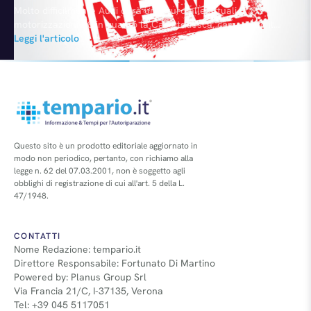
Molto difficilmente Audi darà un futuro alle attuali
motorizzazioni V8 in quanto la Casa tedesca, come tutto il
Gruppo Volkswagen, punterà forte sull'elettrificazione che
Leggi l'articolo
inciderà tra il 25% e il 35% del totale produttivo nel 2025. La
notizia è stata rivelata da Autocar citando fonti anonime
all'interno dell'azienda. In sostanza, considerando i costi per i…
Questo sito è un prodotto editoriale aggiornato in
modo non periodico, pertanto, con richiamo alla
legge n. 62 del 07.03.2001, non è soggetto agli
obblighi di registrazione di cui all'art. 5 della L.
47/1948.
CONTATTI
Nome Redazione: tempario.it
Direttore Responsabile: Fortunato Di Martino
Powered by: Planus Group Srl
Via Francia 21/C, I-37135, Verona
Tel: +39 045 5117051