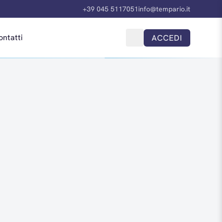
+39 045 5117051
info@tempario.it
ontatti
ACCEDI