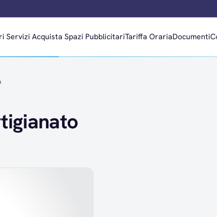
ri
Servizi
Acquista Spazi Pubblicitari
Tariffa Oraria
Documenti
C
a
igianato