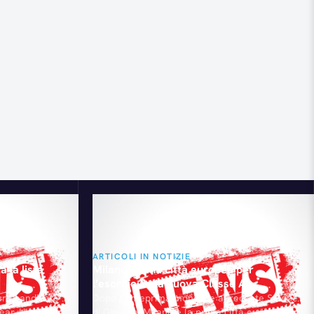
ARTICOLI IN NOTIZIE
 la lista
Milano: prima città europea per
l’esordio della nuova Classe A
ture candidate
Dopo l’anteprima mondiale al recente Salone
Year. Una
di Ginevra, Milano è la prima città europea a