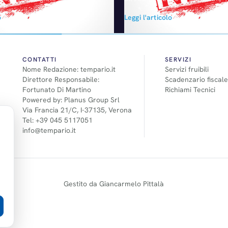
 per la partecipazione allo
prima scrematura sarà diffusa i
o
Leggi l'articolo
Tempario per l'Autocarrozzeria"
in attesa della proclamazione de
 Bada Srl, azienda specializzata
che avverrà alla vigilia del Salo
ione di prodotti tecnici per il
Ecco la lista, in ordine alfabetic
otive ed in particolare per il
Coupé, BMW Serie 2 Active Toure
 carrozzeria. Con la ratifica
Citroën C1…
CONTATTI
SERVIZI
Nome Redazione: tempario.it
Servizi fruibili
ccordo, ANC-Confartigianato si
Direttore Responsabile:
Scadenzario fiscale
e ulteriore organizzazione…
Fortunato Di Martino
Richiami Tecnici
Powered by: Planus Group Srl
Via Francia 21/C, I-37135, Verona
Tel: +39 045 5117051
info@tempario.it
Gestito da Giancarmelo Pittalà