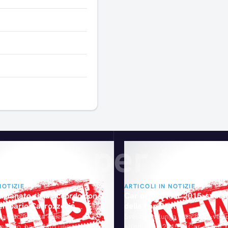
Articoli consigliati
gliati per te
NOTIZIE
ARTICOLI IN NOTIZIE
gianato sigla accordo con
Car of the Year 2015: svelata
tempario Carrozzeria
delle candidate
ianato in data odierna,
Svelata la lunga lista delle vet
maggio, ha siglato una nuova
all'edizione 2015 di Car of the 