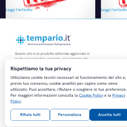
spettro dei settori coinvolti. Raggiungono fino
collaborazione
Leggi l'articolo
Leggi l'articol
a un quinto del nostro prodotto interno lordo.
sviluppo del "
Gli studi disponibili mostrano che le
con la società
liberalizzazioni fanno aumentare il reddito.
nella realizzaz
Ma per stabilire l'efficacia delle singole
comparto Autom
misure, bisognerà conoscere…
segmento della
odierna dell'a
aggiunge, qual
Questo sito è un prodotto editoriale aggiornato in
modo non periodico, pertanto, con richiamo alla
legge n. 62 del 07.03.2001, non è soggetto agli
Rispettiamo la tua privacy
obblighi di registrazione di cui all'art. 5 della L.
47/1948.
Utilizziamo cookie tecnici necessari al funzionamento del sito e,
previo tuo consenso, cookie analitici per capire come viene
utilizzato. Puoi accettare, rifiutare o scegliere le tue preferenze.
Per maggiori informazioni consulta la
Cookie Policy
e la
Privacy
Policy
.
Copyright © Tempario.it | Powered by
Planus Group Srl - P.I. IT03584100238
Rifiuta tutti
Personalizza
Accetta tutti