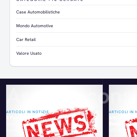
Case Automobilistiche
Mondo Automotive
Car Retail
Valore Usato
Articoli consi
ARTICOLI IN NOTIZIE
ARTICOLI IN 
Il Punto
ANC-Confarti
Bada per il 
Dopo le lenzuolate del 2006 finalmente un
nuovo pacchetto di liberalizzazioni. Non si
ANC-Confartig
potrà dire "solo noi!", perché è ampio lo
mercoledì 13 