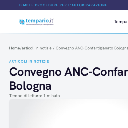
Salta al contenuto
TEMPI E PROCEDURE PER L'AUTORIPARAZIONE
Tempa
Home
/
articoli in notizie
/
Convegno ANC-Confartigianato Bologn
ARTICOLI IN NOTIZIE
Convegno ANC-Confart
Bologna
Tempo di lettura: 1 minuto