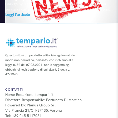
Car2go by Daimler si conferma ancora leader mondiale nei
servizi di car sharing. Su base annua, gli utenti di car2go sono
cresciuti del 43% a 2,2 milioni con Berlino al vertice (175 mila
Leggi l'articolo
clienti) e ogni 1,4 secondi viene prenotata una delle auto del
servizio nelle varie città globali dove è attivo. Il miglior tasso…
Questo sito è un prodotto editoriale aggiornato in
modo non periodico, pertanto, con richiamo alla
legge n. 62 del 07.03.2001, non è soggetto agli
obblighi di registrazione di cui all'art. 5 della L.
47/1948.
CONTATTI
Nome Redazione: tempario.it
Direttore Responsabile: Fortunato Di Martino
Powered by: Planus Group Srl
Via Francia 21/C, I-37135, Verona
Tel: +39 045 5117051