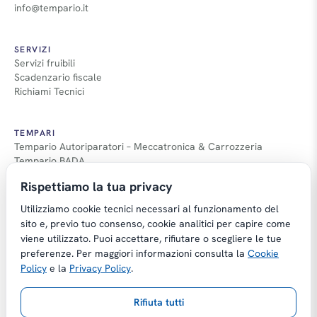
info@tempario.it
SERVIZI
Servizi fruibili
Scadenzario fiscale
Richiami Tecnici
TEMPARI
Tempario Autoriparatori – Meccatronica & Carrozzeria
Tempario BADA
Guida Tempari
Rispettiamo la tua privacy
Guida Applicazione Tempi
Utilizziamo cookie tecnici necessari al funzionamento del
sito e, previo tuo consenso, cookie analitici per capire come
viene utilizzato. Puoi accettare, rifiutare o scegliere le tue
preferenze. Per maggiori informazioni consulta la
Cookie
Copyright © Tempario.it | Powered by
Policy
e la
Privacy Policy
.
Planus Group Srl - P.I. IT03584100238
Rifiuta tutti
Gestito da Giancarmelo Pittalà