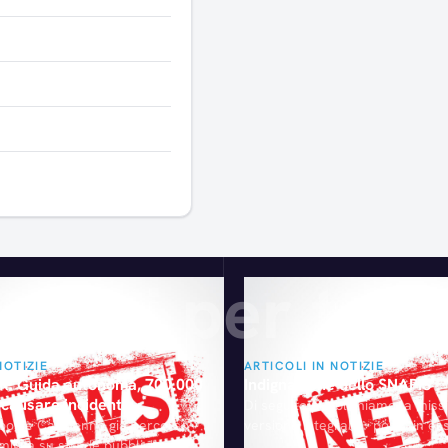
Articoli consigliati
gliati per te
NOTIZIE
ARTICOLI IN NOTIZIE
: Guida autonoma, 700.000
Indignazione dello SNAPIS
 causare incidenti
Di seguito pubblichiamo la missi
 Google Car hanno già percorso
versione integrale - posta in es
miglia su strade pubbliche e
Segretario Generale dello Snapi