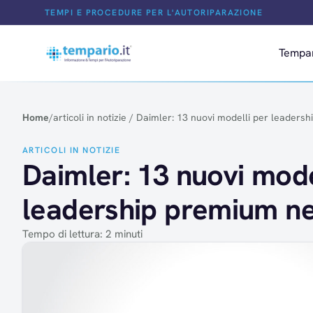
Salta al contenuto
TEMPI E PROCEDURE PER L'AUTORIPARAZIONE
Tempa
Home
/
articoli in notizie
/
Daimler: 13 nuovi modelli per leaders
ARTICOLI IN NOTIZIE
Daimler: 13 nuovi mode
leadership premium ne
Tempo di lettura: 2 minuti