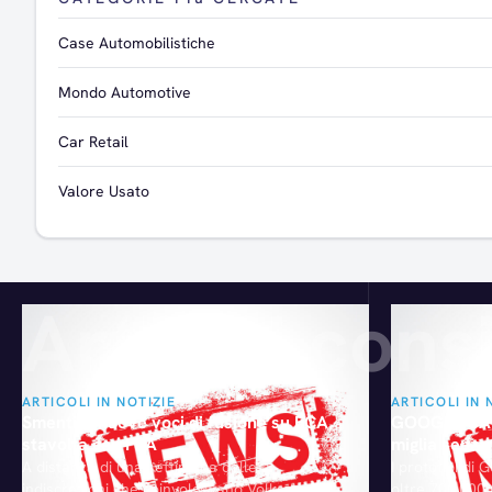
Case Automobilistiche
Mondo Automotive
Car Retail
Valore Usato
Articoli consi
ARTICOLI IN NOTIZIE
ARTICOLI IN 
Smentite nuove voci di fusione su FCA,
GOOGLE CAR
stavolta con PSA
miglia senza
A distanza di una settimana dalle
I prototipi di
indiscrezioni che coinvolgevano Volkswagen
oltre 700.000 