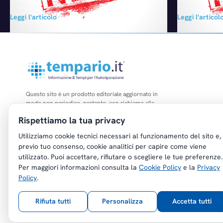
(smentite), Fiat Chrysler Automobiles viene
durante i test
Leggi l'articolo
Leggi l'articol
nuovamente indicata come pronta ad una
direttore del
fusione, questa volta con il Gruppo PSA. A
del motore di
rilanciare la voce, che in realtà riferisce di
alcun inciden
colloqui ad inizio anno, è stato il Financial
vittima in alcu
Times e anche in questo caso le smentite da
dichiarato in 
entrambi…
Free…
Questo sito è un prodotto editoriale aggiornato in
modo non periodico, pertanto, con richiamo alla
legge n. 62 del 07.03.2001, non è soggetto agli
Rispettiamo la tua privacy
obblighi di registrazione di cui all'art. 5 della L.
47/1948.
Utilizziamo cookie tecnici necessari al funzionamento del sito e,
previo tuo consenso, cookie analitici per capire come viene
utilizzato. Puoi accettare, rifiutare o scegliere le tue preferenze.
Per maggiori informazioni consulta la
Cookie Policy
e la
Privacy
Policy
.
Copyright © Tempario.it | Powered by
Planus Group Srl - P.I. IT03584100238
Rifiuta tutti
Personalizza
Accetta tutti