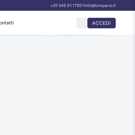
+39 045 5117051
info@tempario.it
ontatti
ACCEDI