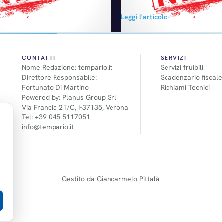
, fa sapere Chris Urmson,
Nazionale Autonomo Periti Infor
o
Leggi l'articolo
 programma i guida autonoma
Stradale -, dr. ing. Elios Castag
 ricerca, non hanno provocato
per gli Italiani mese di vacanze.
te, anche se ne sono rimaste
spesso, approfittando della sp
ne circostanze. L'obiettivo – ha
del mese di vacanza e della vog
un'intervista al magazine Detroit
volersi informare…
CONTATTI
SERVIZI
Nome Redazione: tempario.it
Servizi fruibili
Direttore Responsabile:
Scadenzario fiscale
Fortunato Di Martino
Richiami Tecnici
Powered by: Planus Group Srl
Via Francia 21/C, I-37135, Verona
Tel: +39 045 5117051
info@tempario.it
Gestito da Giancarmelo Pittalà