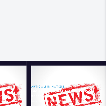
ARTICOLI IN NOTIZIE
GM: la ristrutturazione Opel non è
ancora riuscita
va - in
sere dal
La strategia adottata fino ad oggi dal Gruppo
s - Sindacato
General Motors per ristrutturare Opel non è