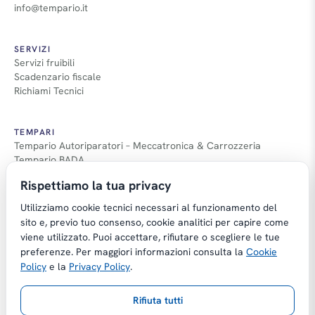
info@tempario.it
SERVIZI
Servizi fruibili
Scadenzario fiscale
Richiami Tecnici
TEMPARI
Tempario Autoriparatori – Meccatronica & Carrozzeria
Tempario BADA
Guida Tempari
Rispettiamo la tua privacy
Guida Applicazione Tempi
Utilizziamo cookie tecnici necessari al funzionamento del
sito e, previo tuo consenso, cookie analitici per capire come
viene utilizzato. Puoi accettare, rifiutare o scegliere le tue
preferenze. Per maggiori informazioni consulta la
Cookie
Copyright © Tempario.it | Powered by
Policy
e la
Privacy Policy
.
Planus Group Srl - P.I. IT03584100238
Rifiuta tutti
Gestito da Giancarmelo Pittalà