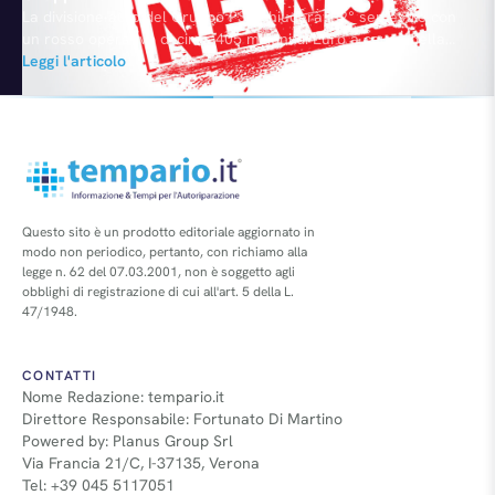
La divisione auto del Gruppo PSA chiuderà il 2° semestre con
un rosso operativo di circa 405 milioni di Euro a causa della
crisi economica che penalizza le vendite in Europa. Lo ha
Leggi l'articolo
anticipato il Presidente Philippe Varin.
Questo sito è un prodotto editoriale aggiornato in
modo non periodico, pertanto, con richiamo alla
legge n. 62 del 07.03.2001, non è soggetto agli
obblighi di registrazione di cui all'art. 5 della L.
47/1948.
CONTATTI
Nome Redazione: tempario.it
Direttore Responsabile: Fortunato Di Martino
Powered by: Planus Group Srl
Via Francia 21/C, I-37135, Verona
Tel: +39 045 5117051