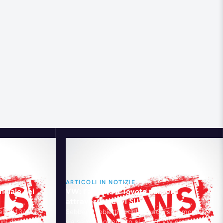
ARTICOLI IN NOTIZIE
ndiale nei
VW: l’assalto a Toyota passerà
attraverso nuovi SUV
nel 2013/14
Sebbene l'obiettivo della leadership mondiale
 di profitti.
sia sempre orientato al 2018, VW conta di