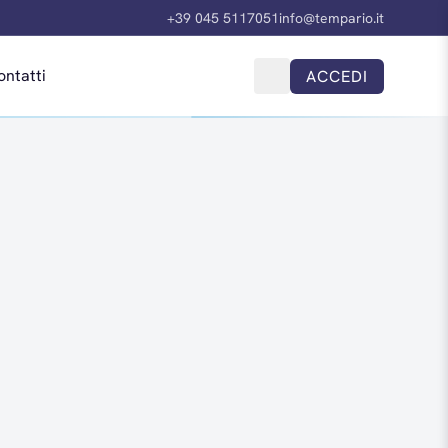
+39 045 5117051
info@tempario.it
ontatti
ACCEDI