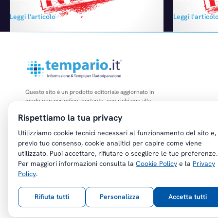
mercato assicurativo italiano", finalizzata a
passate alla 
Leggi l'articolo
Leggi l'articol
verificare il livello di correttezza e
un’analisi quel
trasparenza delle informazioni e delle
Innovazione: le
quotazioni fornite dai siti di
infatti, è poss
comparazione. L'indagine ha preso spunto
rispetto a qua
dalla forte diffusione della comparazione
legge original
onlinedi prodotti RCA (circa 12,9 milioni di
da 10mila eur
preventivi effettuati nel 2013…
digitalizzazion
Fondo…
Questo sito è un prodotto editoriale aggiornato in
modo non periodico, pertanto, con richiamo alla
legge n. 62 del 07.03.2001, non è soggetto agli
Rispettiamo la tua privacy
obblighi di registrazione di cui all'art. 5 della L.
47/1948.
Utilizziamo cookie tecnici necessari al funzionamento del sito e,
previo tuo consenso, cookie analitici per capire come viene
utilizzato. Puoi accettare, rifiutare o scegliere le tue preferenze.
Per maggiori informazioni consulta la
Cookie Policy
e la
Privacy
Policy
.
Copyright © Tempario.it | Powered by
Planus Group Srl - P.I. IT03584100238
Rifiuta tutti
Personalizza
Accetta tutti