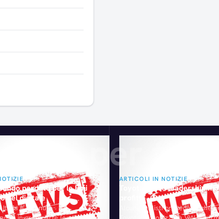
Articoli consigliati
gliati per te
NOTIZIE
ARTICOLI IN NOTIZIE
 fondo perduto per le Pmi
Toyota verso leadership mo
o nel digitale
profitti
 Italia è divenuto
Alcuni analisti prevedono che 
ando in gran parte le misure
Toyota detronizzerà VW in termini