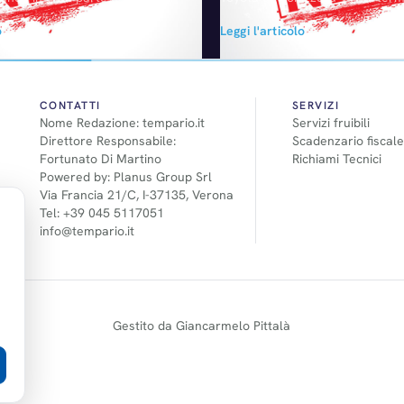
Camera. Meritano
Gli utili operativi Toyota dovre
o
Leggi l'articolo
le riguardanti Digitale e
raggiungere i 2.000 miliardi di y
ggendo il testo definitivo,
una moneta locale non più forti
ibile scoprire novità interessanti
nto era previsto nel disegno di
e. Si confermano i Voucher ICT
CONTATTI
SERVIZI
Nome Redazione: tempario.it
Servizi fruibili
o a fondo perduto per la
Direttore Responsabile:
Scadenzario fiscale
e nelle PMI. L’incentivo a
Fortunato Di Martino
Richiami Tecnici
Powered by: Planus Group Srl
Via Francia 21/C, I-37135, Verona
Tel: +39 045 5117051
info@tempario.it
Gestito da Giancarmelo Pittalà