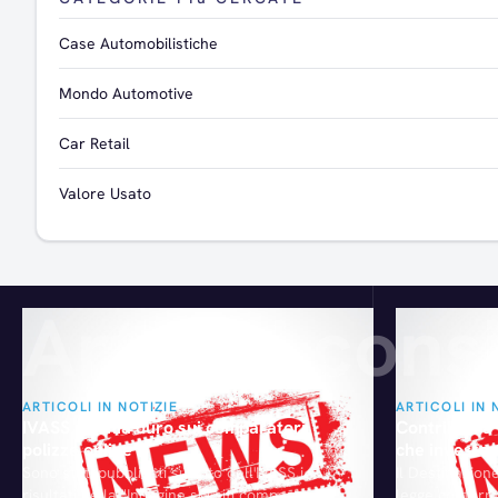
Case Automobilistiche
Mondo Automotive
Car Retail
Valore Usato
Articoli consi
ARTICOLI IN NOTIZIE
ARTICOLI IN 
IVASS picchia duro sui comparatori
Contributi a
polizze online
che investon
Sono stati pubblicati sul sito dell'IVASS i
Il Destinazione
risultati della "Indagine sui siti comparativi nel
legge conferm