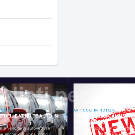
Articoli consigliati
gliati per te
GORIA
ARTICOLI IN NOTIZIE
 DELLE VENDITE AUTO IN
FIAT: È DUELLO CAMUSSO-
MARCHIONNE
elle vendite di autovetture
Botta e risposta tra il segretar
e anche in Europa, dopo il
della Cgil e l'ad della Fiat. "Insu