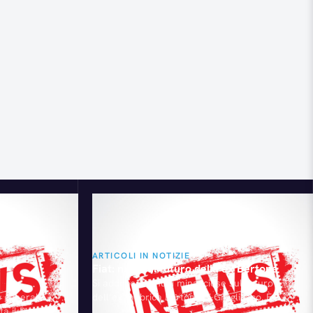
ARTICOLI IN NOTIZIE
Fiat: nubi sul futuro della ex Bertone
Si addensano nubi minacciose sul futuro
io generale
dell’ex fabbrica Bertone di Grugliasco. È
lta il Paese",
infatti a rischio l'investimento Fiat da 500