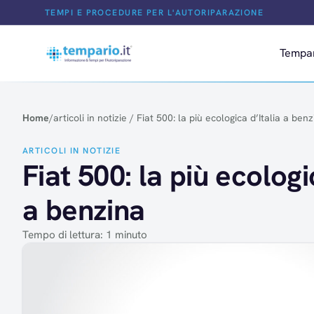
Salta al contenuto
TEMPI E PROCEDURE PER L'AUTORIPARAZIONE
Tempa
Home
/
articoli in notizie
/
Fiat 500: la più ecologica d’Italia a benz
ARTICOLI IN NOTIZIE
Fiat 500: la più ecologi
a benzina
Tempo di lettura: 1 minuto