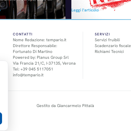
del mese di settembre (-23,4%):
mentre "il Governo agisce da tif
o
Leggi l'articolo
registra una perdita negativa,
replica del manager: "voglio sol
etto all'anno scorso (altro…)
La Fiom: "far saltare l'accordo".
- ha rincarato la dose - "riduce 
diritti dei lavoratori". Dagli Stati
fatta…
CONTATTI
SERVIZI
Nome Redazione: tempario.it
Servizi fruibili
Direttore Responsabile:
Scadenzario fiscale
Fortunato Di Martino
Richiami Tecnici
Powered by: Planus Group Srl
Via Francia 21/C, I-37135, Verona
Tel: +39 045 5117051
info@tempario.it
Gestito da Giancarmelo Pittalà