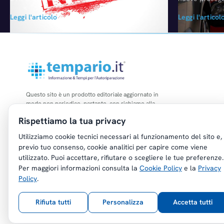
partire dalla data di entrata in vigore della
brusco crollo 
Leggi l'articolo
Leggi l'articol
legge di conversione del D.L. n. 138. Allo stato
anche ottobre 
attuale, pertanto, è necessario attendere la
con -7,4% risp
fine dell'iter della conversione, per conoscere
la data effettiva della entrata in vigore. E'
possibile ed utile, tuttavia, richiamare le…
Questo sito è un prodotto editoriale aggiornato in
modo non periodico, pertanto, con richiamo alla
legge n. 62 del 07.03.2001, non è soggetto agli
Rispettiamo la tua privacy
obblighi di registrazione di cui all'art. 5 della L.
47/1948.
Utilizziamo cookie tecnici necessari al funzionamento del sito e,
previo tuo consenso, cookie analitici per capire come viene
utilizzato. Puoi accettare, rifiutare o scegliere le tue preferenze.
Per maggiori informazioni consulta la
Cookie Policy
e la
Privacy
Policy
.
Copyright © Tempario.it | Powered by
Planus Group Srl - P.I. IT03584100238
Rifiuta tutti
Personalizza
Accetta tutti