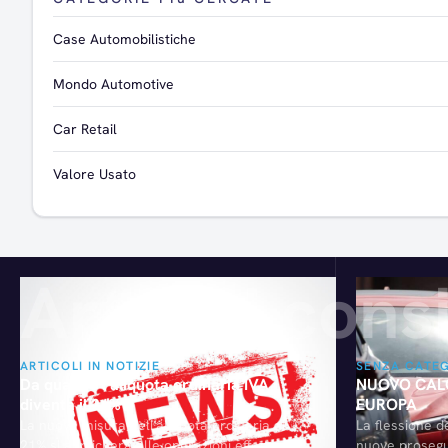
Case Automobilistiche
Mondo Automotive
Car Retail
Valore Usato
Articoli consi
ARTICOLI IN NOTIZIE
SENZA CATE
Da quando l’aliquota ordinaria IVA
NUOVO CALO
diventa il 21%?
EUROPA
La nuova misura dell'aliquota ordinaria al
La flessione d
21% si applicherà alle operazioni effettuate a
nuove prosegu