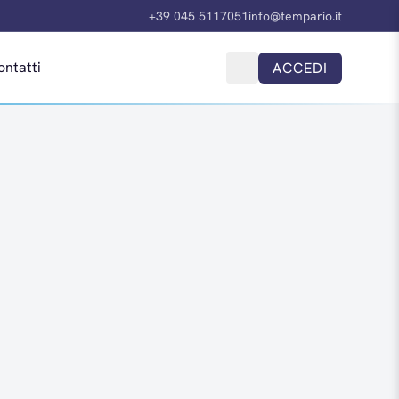
+39 045 5117051
info@tempario.it
ontatti
ACCEDI