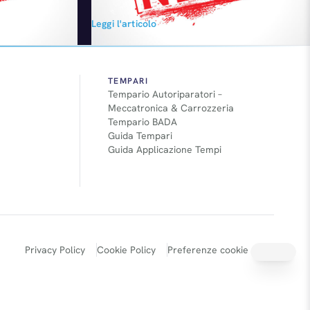
oso". La
milioni di Euro per costruirvi una nuova
Leggi l'articolo
o cambiarlo".
Maserati. Il Lingotto confermerà il progetto
 La sua ricetta
soltanto se anche la Fiom, come hanno già
soltanto i
fatto gli altri sindacati, darà garanzie sulla
 Uniti non si è
governabilità del sito.
TEMPARI
Tempario Autoriparatori –
Meccatronica & Carrozzeria
Tempario BADA
Guida Tempari
Guida Applicazione Tempi
Privacy Policy
Cookie Policy
Preferenze cookie