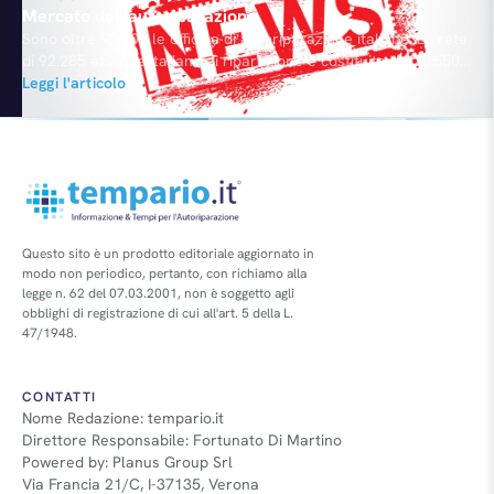
Mercato dell’autoriparazione
Sono oltre 92.000 le officine di autoriparazione italiane. La rete
di 92.285 aziende italiane di riparazione è costituita da 26.550
meccanici, 6.000 elettrauto, 17.700 carrozzieri, 6.500 gommisti,
Leggi l'articolo
15.535 filiali, concessionari e officine autorizzate appartenenti
alla rete ufficiale delle case auto e 20.000 stazioni di servizio
attrezzate. Una parte di queste imprese appartengono alle reti
ufficiali di assistenza delle case automobilistiche ed una…
Questo sito è un prodotto editoriale aggiornato in
modo non periodico, pertanto, con richiamo alla
legge n. 62 del 07.03.2001, non è soggetto agli
obblighi di registrazione di cui all'art. 5 della L.
47/1948.
CONTATTI
Nome Redazione: tempario.it
Direttore Responsabile: Fortunato Di Martino
Powered by: Planus Group Srl
Via Francia 21/C, I-37135, Verona