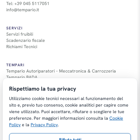
Tel: +39 045 5117051
info@tempario.it
SERVIZI
Servizi fruibili
Scadenzario fiscale
Richiami Tecnici
TEMPARI
Tempario Autoriparatori – Meccatronica & Carrozzeria
Tempario BADA
Guida Tempari
Rispettiamo la tua privacy
Guida Applicazione Tempi
Utilizziamo cookie tecnici necessari al funzionamento del
sito e, previo tuo consenso, cookie analitici per capire come
viene utilizzato. Puoi accettare, rifiutare o scegliere le tue
preferenze. Per maggiori informazioni consulta la
Cookie
Copyright © Tempario.it | Powered by
Policy
e la
Privacy Policy
.
Planus Group Srl - P.I. IT03584100238
Rifiuta tutti