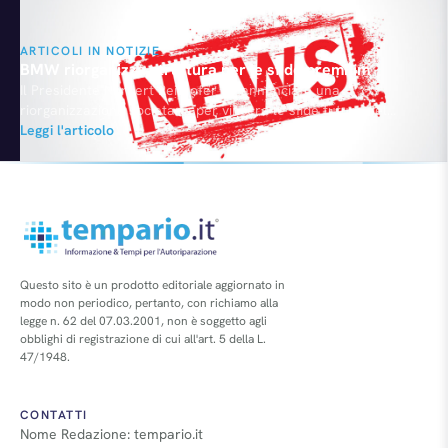
ARTICOLI IN NOTIZIE
BMW riorganizza struttura per le sfide premium
Il Presidente Norbert Reithofer ha annunciato una
riorganizzazione societaria per vincere le sfide future nel
segmento premium. Klaus Draeger e Herbert Diess si sono
Leggi l'articolo
scambiati i ruoli diventando capi degli Acquisti e del settore
Ricerca e Sviluppo. Ian Robertson sarà responsabile vendite e
marketing del marchio BMW e dei sub-brand M e i. Dal 1°…
Questo sito è un prodotto editoriale aggiornato in
modo non periodico, pertanto, con richiamo alla
legge n. 62 del 07.03.2001, non è soggetto agli
obblighi di registrazione di cui all'art. 5 della L.
47/1948.
CONTATTI
Nome Redazione: tempario.it