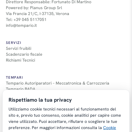
Direttore Responsabile: Fortunato Di Martino
Powered by: Planus Group Srl
Via Francia 21/C, I-37135, Verona
Tel: +39 045 5117051
info@tempario.it
SERVIZI
Servizi fruibili
Scadenzario fiscale
Richiami Tecnici
TEMPARI
Tempario Autoriparatori – Meccatronica & Carrozzeria
Tempario BADA
Guida Tempari
Rispettiamo la tua privacy
Guida Applicazione Tempi
Utilizziamo cookie tecnici necessari al funzionamento del
sito e, previo tuo consenso, cookie analitici per capire come
viene utilizzato. Puoi accettare, rifiutare o scegliere le tue
preferenze. Per maggiori informazioni consulta la
Cookie
Copyright © Tempario.it | Powered by