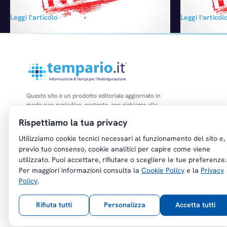
dell'olio motore più avanzato
Volkswagen è s
Leggi l'articolo
Leggi l'articol
tecnologicamente e più resistente di sempre.
locale nel qua
Ne derivano le massime prestazioni per il
autorità giudiz
motore grazie ad un esclusivo additivo al
perquisizioni 
titanio che combatte l'attrito e riduce il
hanno interess
contatto tra metallo e metallo. A sviluppare il
Villers-Cottere
nuovo…
ufficio a Roiss
Questo sito è un prodotto editoriale aggiornato in
modo non periodico, pertanto, con richiamo alla
legge n. 62 del 07.03.2001, non è soggetto agli
Rispettiamo la tua privacy
obblighi di registrazione di cui all'art. 5 della L.
47/1948.
Utilizziamo cookie tecnici necessari al funzionamento del sito e,
previo tuo consenso, cookie analitici per capire come viene
utilizzato. Puoi accettare, rifiutare o scegliere le tue preferenze.
Per maggiori informazioni consulta la
Cookie Policy
e la
Privacy
Policy
.
Copyright © Tempario.it | Powered by
Planus Group Srl - P.I. IT03584100238
Rifiuta tutti
Personalizza
Accetta tutti