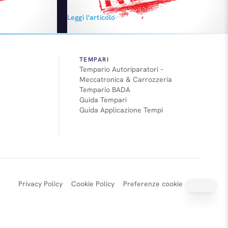
 per
prevede per il prossimo anno di incrementare
Leggi l'articolo
 le emissioni
la capacità produttiva della fabbrica di
tta
Changsha ad oltre 200 mila unità. L’aumento
vedremo al
è necessario per soddisfare la crescente
oposto avrà
domanda della nuova Fiat Viaggio.
prototipo
TEMPARI
Tempario Autoriparatori –
Meccatronica & Carrozzeria
Tempario BADA
Guida Tempari
Guida Applicazione Tempi
Privacy Policy
Cookie Policy
Preferenze cookie