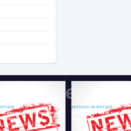
Articoli consigliati
gliati per te
NOTIZIE
ARTICOLI IN NOTIZIE
W: perquisita anche la sede
L’8 settembre VW svelerà 
 francese
elettrica
 Sant'Agata Bolognese, anche
Nei giorni scorsi VW ha annunci
filiale francese del Gruppo
settembre a Berlino toglierà i v