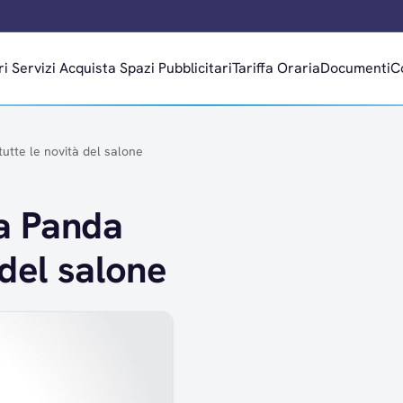
ri
Servizi
Acquista Spazi Pubblicitari
Tariffa Oraria
Documenti
C
tutte le novità del salone
la Panda
 del salone