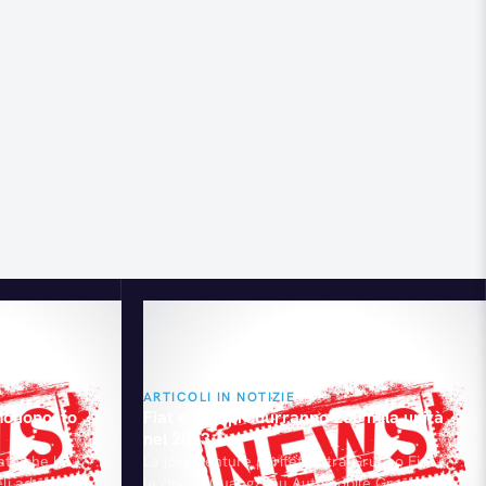
ARTICOLI IN NOTIZIE
monoposto
Fiat e Gac produrranno 200 mila unità
nel 2013
ato che l’8
La joint venture paritetica tra Gruppo Fiat e
eli ad una
la cinese Guangzhou Automobile Group (Gac)