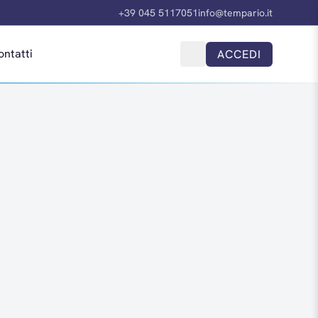
+39 045 5117051
info@tempario.it
ontatti
ACCEDI