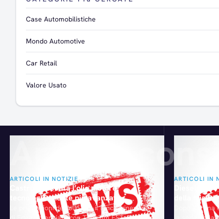
Case Automobilistiche
Mondo Automotive
Car Retail
Valore Usato
Articoli consi
ARTICOLI IN NOTIZIE
ARTICOLI IN 
Castrol presenta l’olio motore
Dieselgate V
tecnologicamente più avanzato
della filiale
Le prestazioni dell'olio con il lancio ginevrino
Dopo Verona e
di Edge potenziato con Titanium FST. Si tratta
la sede della 