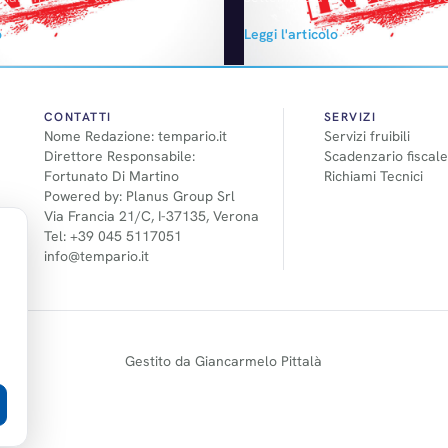
tata perquisita dalla Polizia
monoposto elettrica, sviluppata
o
Leggi l'articolo
dro delle indagini avviate dalle
soddisfare l’obiettivo di tagliare
iarie per il dieselgate. Le
medie di CO2 del Gruppo. Si tra
(sequestrati vari computer)
ovviamente di una concept (la 
ato in particolare la sede di
Salone di Francoforte). La mon
ts (nord-est di Parigi) e un
prestazioni migliori rispetto al 
CONTATTI
SERVIZI
Nome Redazione: tempario.it
Servizi fruibili
y, nelle vicinanze della…
diesel elettrico plug-in XL1…
Direttore Responsabile:
Scadenzario fiscale
Fortunato Di Martino
Richiami Tecnici
Powered by: Planus Group Srl
Via Francia 21/C, I-37135, Verona
Tel: +39 045 5117051
info@tempario.it
Gestito da Giancarmelo Pittalà