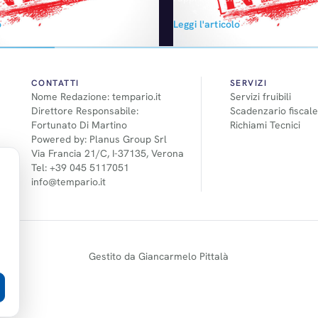
al mercato oltre 3 imprese
Gruppo Chrysler ha momenta
o
Leggi l'articolo
ndo i dati forniti da
interrotto l’attività produttiva 
o, il I trimestre 2015 evidenzia
Fire per le vendite americane d
 artigiane dell'Autoriparazione
Fiat 500. Circa 100 dei 400 dip
entano l'80,7% delle imprese
dell’impianto Chrysler Global E
 sono diminuite dell'1,5% a
Manufacturing Alliance di Dund
CONTATTI
SERVIZI
Nome Redazione: tempario.it
Servizi fruibili
alo totale delle imprese…
sono stati lasciati a casa ad in
Direttore Responsabile:
Scadenzario fiscale
ancora…
Fortunato Di Martino
Richiami Tecnici
Powered by: Planus Group Srl
Via Francia 21/C, I-37135, Verona
Tel: +39 045 5117051
info@tempario.it
Gestito da Giancarmelo Pittalà