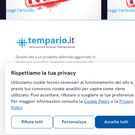
per l'auto sia del 4,3% rispetto al 2014, vale
giorno fuori d
Leggi l'articolo
Leggi l'articol
comunque ben 148 miliardi di euro. Tra le
artigiane. Seco
voci di spesa scendono i costi per il
Confartigianat
carburante del 16%, pari a 35 miliardi euro, e,
che le imprese
anche se leggermente,…
– che rappres
del comparto -
fronte di un c
Questo sito è un prodotto editoriale aggiornato in
modo non periodico, pertanto, con richiamo alla
legge n. 62 del 07.03.2001, non è soggetto agli
Rispettiamo la tua privacy
obblighi di registrazione di cui all'art. 5 della L.
47/1948.
Utilizziamo cookie tecnici necessari al funzionamento del sito e,
previo tuo consenso, cookie analitici per capire come viene
utilizzato. Puoi accettare, rifiutare o scegliere le tue preferenze.
Per maggiori informazioni consulta la
Cookie Policy
e la
Privacy
Policy
.
Copyright © Tempario.it | Powered by
Planus Group Srl - P.I. IT03584100238
Rifiuta tutti
Personalizza
Accetta tutti