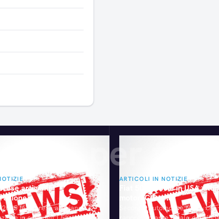
Articoli consigliati
gliati per te
NOTIZIE
ARTICOLI IN NOTIZIE
prese artigiane
Fiat 500 debole in USA, stop
arazione
motori Chrysler
e 2015 le imprese artigiane
Secondo Automotive News, che 
zione in calo dell'1,5%: ogni
rappresentante locale del sinda