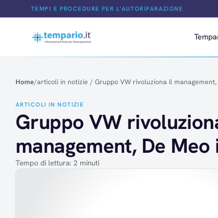
Salta al contenuto
TEMPI E PROCEDURE PER L'AUTORIPARAZIONE
Tempa
Home
/
articoli in notizie
/
Gruppo VW rivoluziona il management,
ARTICOLI IN NOTIZIE
Gruppo VW rivoluziona
management, De Meo i
Tempo di lettura: 2 minuti