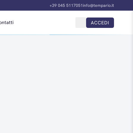
+39 045 5117051
info@tempario.it
ontatti
ACCEDI