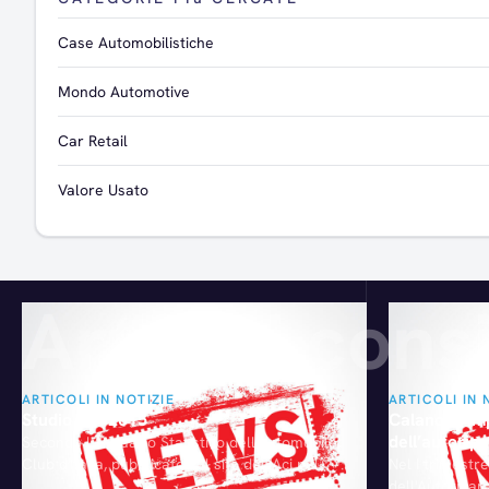
Case Automobilistiche
Mondo Automotive
Car Retail
Valore Usato
Articoli consi
ARTICOLI IN NOTIZIE
ARTICOLI IN 
Studio ACI 2015
Calano le im
dell’autorip
Secondo l'Annuario Statistico dell'Automobile
Club d'Italia, pubblicato sul sito dell'Aci nel
Nel I trimestr
2015 seppur la spesa delle famiglie italiane
dell'Autoripara