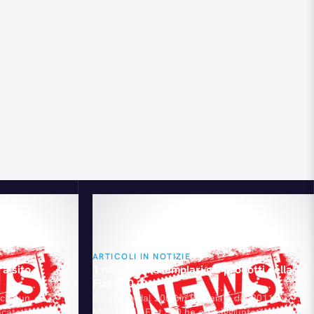
ARTICOLI IN NOTIZIE
 a sito
1 milione di esemplari già prodotti della
Fiat 500
cita un
Costruita dal 2007 in Polonia e dal 2011 in
cato UAW, il
Messico, la Fiat 500 ha già raggiunto il