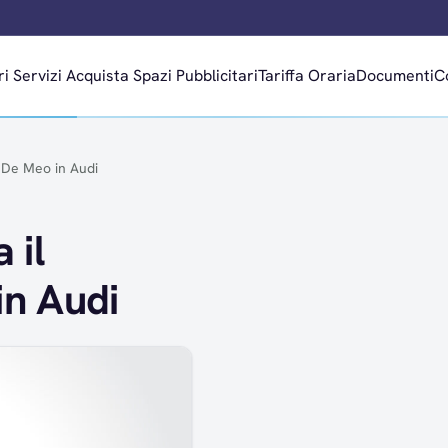
ri
Servizi
Acquista Spazi Pubblicitari
Tariffa Oraria
Documenti
C
 De Meo in Audi
 il
n Audi