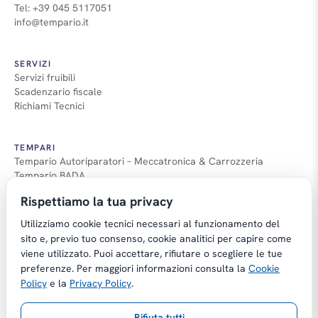
Tel: +39 045 5117051
info@tempario.it
SERVIZI
Servizi fruibili
Scadenzario fiscale
Richiami Tecnici
TEMPARI
Tempario Autoriparatori – Meccatronica & Carrozzeria
Tempario BADA
Guida Tempari
Rispettiamo la tua privacy
Guida Applicazione Tempi
Utilizziamo cookie tecnici necessari al funzionamento del
sito e, previo tuo consenso, cookie analitici per capire come
viene utilizzato. Puoi accettare, rifiutare o scegliere le tue
preferenze. Per maggiori informazioni consulta la
Cookie
Copyright © Tempario.it | Powered by
Policy
e la
Privacy Policy
.
Planus Group Srl - P.I. IT03584100238
Rifiuta tutti