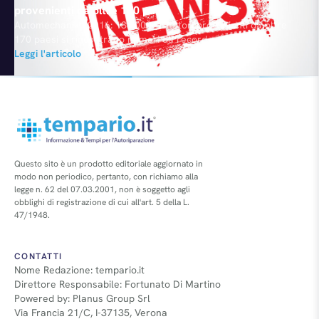
provenienti da oltre 170 paesi
Automechanika 2016: 136.000 visitatori provenienti da oltre
170 paesi si rincontrano numeri da record con 4.820
espositori. Il tema centrale della più grande fiera del mondo
Leggi l'articolo
per l'Independent Aftermarket 2016 è stato "il domani del
Service & Mobility". Un numero record di 4.820 espositori
provenienti da 76 paesi. Detlef Braun, amministratore delegato
di Messe Frankfurt intervistato…
Questo sito è un prodotto editoriale aggiornato in
modo non periodico, pertanto, con richiamo alla
legge n. 62 del 07.03.2001, non è soggetto agli
obblighi di registrazione di cui all'art. 5 della L.
47/1948.
CONTATTI
Nome Redazione: tempario.it
Direttore Responsabile: Fortunato Di Martino
Powered by: Planus Group Srl
Via Francia 21/C, I-37135, Verona