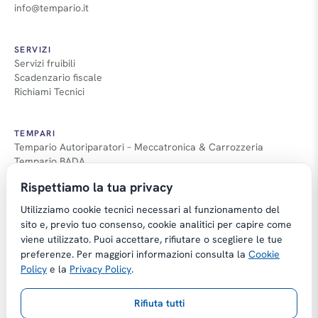
info@tempario.it
SERVIZI
Servizi fruibili
Scadenzario fiscale
Richiami Tecnici
TEMPARI
Tempario Autoriparatori – Meccatronica & Carrozzeria
Tempario BADA
Guida Tempari
Rispettiamo la tua privacy
Guida Applicazione Tempi
Utilizziamo cookie tecnici necessari al funzionamento del
sito e, previo tuo consenso, cookie analitici per capire come
viene utilizzato. Puoi accettare, rifiutare o scegliere le tue
preferenze. Per maggiori informazioni consulta la
Cookie
Copyright © Tempario.it | Powered by
Policy
e la
Privacy Policy
.
Planus Group Srl - P.I. IT03584100238
Rifiuta tutti
Gestito da Giancarmelo Pittalà