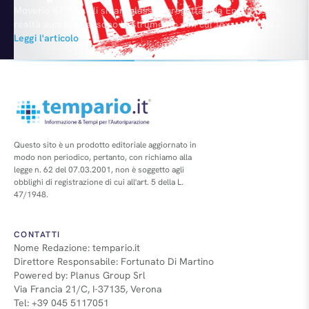
Moverio BT-200, gli smart glasses progettati da Epson per la
realtà aumentata, sono lo strumento con cui Texa, società
italiana leader nei sistemi di diagnosi elettronica per il settore
Leggi l'articolo
automotive, ha sviluppato l'innovativa applicazione con cui si è
aggiudicata il prestigioso "Automechanika Innovation Award"
all'ultima evento fieristico di Automechanika Frankfurt. Da oggi
in poi questo problema…
Questo sito è un prodotto editoriale aggiornato in
modo non periodico, pertanto, con richiamo alla
legge n. 62 del 07.03.2001, non è soggetto agli
obblighi di registrazione di cui all'art. 5 della L.
47/1948.
CONTATTI
Nome Redazione: tempario.it
Direttore Responsabile: Fortunato Di Martino
Powered by: Planus Group Srl
Via Francia 21/C, I-37135, Verona
Tel: +39 045 5117051