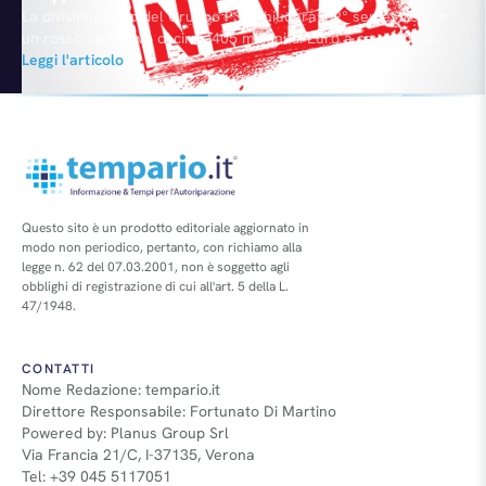
La divisione auto del Gruppo PSA chiuderà il 2° semestre con
un rosso operativo di circa 405 milioni di Euro a causa della
crisi economica che penalizza le vendite in Europa. Lo ha
Leggi l'articolo
anticipato il Presidente Philippe Varin.
Questo sito è un prodotto editoriale aggiornato in
modo non periodico, pertanto, con richiamo alla
legge n. 62 del 07.03.2001, non è soggetto agli
obblighi di registrazione di cui all'art. 5 della L.
47/1948.
CONTATTI
Nome Redazione: tempario.it
Direttore Responsabile: Fortunato Di Martino
Powered by: Planus Group Srl
Via Francia 21/C, I-37135, Verona
Tel: +39 045 5117051