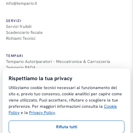
info@tempario.it
SERVIZI
Servizi fruibili
Scadenzario fiscale
Richiami Tecnici
TEMPARI
Tempario Autoriparatori – Meccatronica & Carrozzeria
Tempario BADA
Guida Tempari
Rispettiamo la tua privacy
Guida Applicazione Tempi
Utilizziamo cookie tecnici necessari al funzionamento del
sito e, previo tuo consenso, cookie analitici per capire come
viene utilizzato. Puoi accettare, rifiutare o scegliere le tue
preferenze. Per maggiori informazioni consulta la
Cookie
Copyright © Tempario.it | Powered by
Policy
e la
Privacy Policy
.
Planus Group Srl - P.I. IT03584100238
Rifiuta tutti
Gestito da Giancarmelo Pittalà