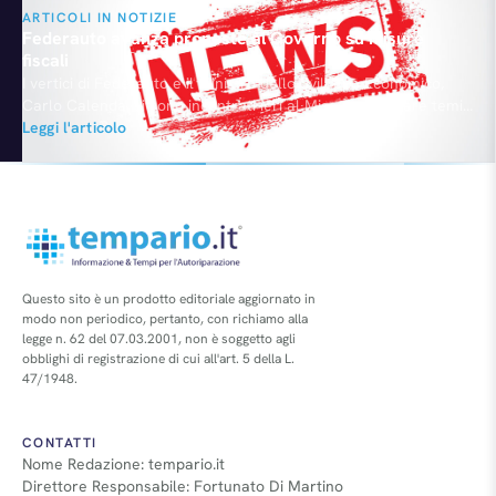
ARTICOLI IN NOTIZIE
Federauto avanza proposte al Governo su misure
fiscali
I vertici di Federauto e il Ministro dello Sviluppo Economico,
Carlo Calenda, si sono incontrati ieri al Mise per trattare temi
legati alla fiscalità e alle possibili misure per il settore auto
Leggi l'articolo
nella prossima Legge di Stabilità. Come ricordato dal
Presidente, Filippo Pavan Bernacchi, Federauto ha presentato
un pacchetto articolato di proposte relative alla fiscalità.…
Questo sito è un prodotto editoriale aggiornato in
modo non periodico, pertanto, con richiamo alla
legge n. 62 del 07.03.2001, non è soggetto agli
obblighi di registrazione di cui all'art. 5 della L.
47/1948.
CONTATTI
Nome Redazione: tempario.it
Direttore Responsabile: Fortunato Di Martino