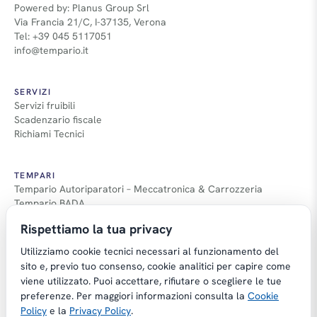
Powered by: Planus Group Srl
Via Francia 21/C, I-37135, Verona
Tel: +39 045 5117051
info@tempario.it
SERVIZI
Servizi fruibili
Scadenzario fiscale
Richiami Tecnici
TEMPARI
Tempario Autoriparatori – Meccatronica & Carrozzeria
Tempario BADA
Guida Tempari
Rispettiamo la tua privacy
Guida Applicazione Tempi
Utilizziamo cookie tecnici necessari al funzionamento del
sito e, previo tuo consenso, cookie analitici per capire come
viene utilizzato. Puoi accettare, rifiutare o scegliere le tue
preferenze. Per maggiori informazioni consulta la
Cookie
Copyright © Tempario.it | Powered by
Policy
e la
Privacy Policy
.
Planus Group Srl - P.I. IT03584100238