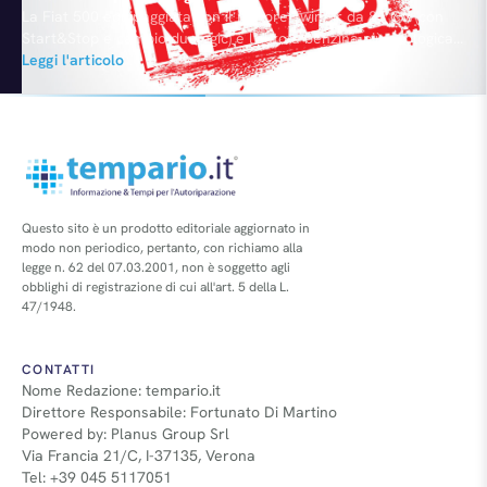
La Fiat 500 equipaggiata con il motore TwinAir da 85 CV (con
Start&Stop e cambio dualogic) è l'auto a benzina più ecologica
d'Italia in base alla "Guida al Risparmio di carburante"
Leggi l'articolo
realizzata dai Ministeri di Ambiente, Infrastrutture e Trasporti e
Sviluppo Economico. Come la 500C, emette soltanto 90 g/km di
CO2 e può agevolmente competere…
Questo sito è un prodotto editoriale aggiornato in
modo non periodico, pertanto, con richiamo alla
legge n. 62 del 07.03.2001, non è soggetto agli
obblighi di registrazione di cui all'art. 5 della L.
47/1948.
CONTATTI
Nome Redazione: tempario.it
Direttore Responsabile: Fortunato Di Martino
Powered by: Planus Group Srl
Via Francia 21/C, I-37135, Verona
Tel: +39 045 5117051