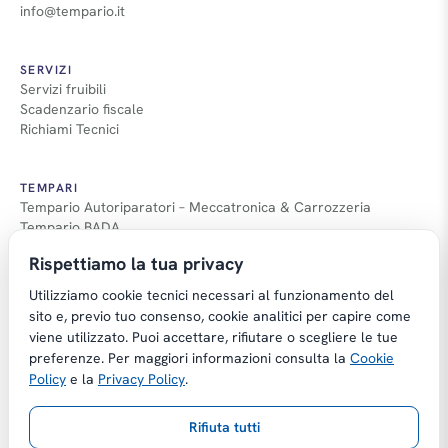
info@tempario.it
SERVIZI
Servizi fruibili
Scadenzario fiscale
Richiami Tecnici
TEMPARI
Tempario Autoriparatori – Meccatronica & Carrozzeria
Tempario BADA
Guida Tempari
Rispettiamo la tua privacy
Guida Applicazione Tempi
Utilizziamo cookie tecnici necessari al funzionamento del
sito e, previo tuo consenso, cookie analitici per capire come
viene utilizzato. Puoi accettare, rifiutare o scegliere le tue
preferenze. Per maggiori informazioni consulta la
Cookie
Copyright © Tempario.it | Powered by
Policy
e la
Privacy Policy
.
Planus Group Srl - P.I. IT03584100238
Rifiuta tutti
Gestito da Giancarmelo Pittalà