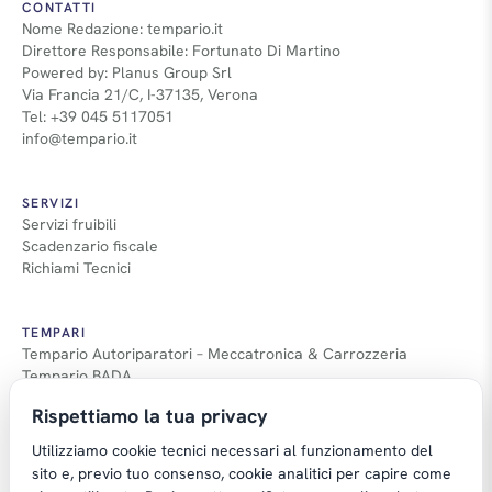
CONTATTI
Nome Redazione: tempario.it
Direttore Responsabile: Fortunato Di Martino
Powered by: Planus Group Srl
Via Francia 21/C, I-37135, Verona
Tel: +39 045 5117051
info@tempario.it
SERVIZI
Servizi fruibili
Scadenzario fiscale
Richiami Tecnici
TEMPARI
Tempario Autoriparatori – Meccatronica & Carrozzeria
Tempario BADA
Guida Tempari
Rispettiamo la tua privacy
Guida Applicazione Tempi
Utilizziamo cookie tecnici necessari al funzionamento del
sito e, previo tuo consenso, cookie analitici per capire come