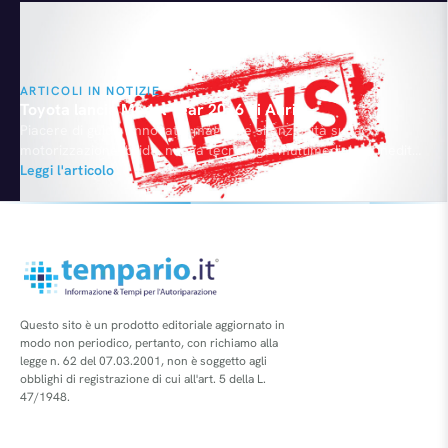
(Disposizioni urgenti per la revisione…
ARTICOLI IN NOTIZIE
Toyota lancia Model Year 2016 di Auris
Piacere di guida rinnovato, maggiore silenziosità sulla
motorizzazione ibrida, nuova tecnologia multimediale e inedita
gamma colori. Sono queste le principali novità del Model Year
Leggi l'articolo
2016 della Toyota Auris che in aprile si è confermata al primo
posto nel canale dei privati grazie alla variante Touring Sports,
le cui vendite ibride rappresentano oltre l'85% del mix.…
Questo sito è un prodotto editoriale aggiornato in
modo non periodico, pertanto, con richiamo alla
legge n. 62 del 07.03.2001, non è soggetto agli
obblighi di registrazione di cui all'art. 5 della L.
47/1948.