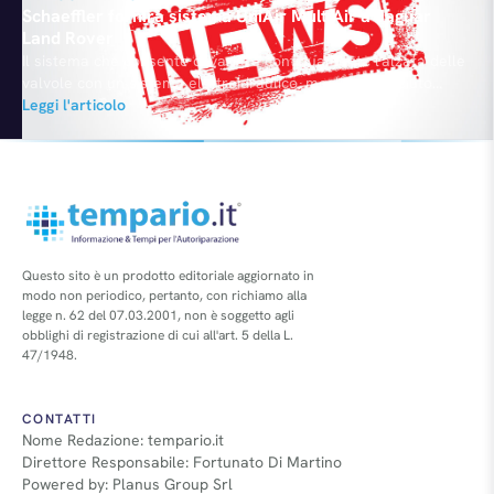
Schaeffler fornirà sistema UniAir MultiAir a Jaguar
Land Rover
Il sistema che consente di variare continuamente l'alzata delle
valvole con un sistema elettroidraulico, meglio conosciuto
come dispositivo motoristico UniAir MultiAir, dovrebbe presto
Leggi l'articolo
equipaggiare anche i modelli targati Jaguar e Land Rover. Lo
riferisce Automotive News che cita il Presidente della società
fornitrice del sistema, la Schaeffler guidata da Marin Scheidt,
secondo il quale un…
Questo sito è un prodotto editoriale aggiornato in
modo non periodico, pertanto, con richiamo alla
legge n. 62 del 07.03.2001, non è soggetto agli
obblighi di registrazione di cui all'art. 5 della L.
47/1948.
CONTATTI
Nome Redazione: tempario.it
Direttore Responsabile: Fortunato Di Martino
Powered by: Planus Group Srl