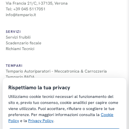
Via Francia 21/C, I-37135, Verona
Tel: +39 045 5117051
info@tempario.it
SERVIZI
Servizi fruibili
Scadenzario fiscale
Richiami Tecnici
TEMPARI
Tempario Autoriparatori – Meccatronica & Carrozzeria
Tempario BADA
Guida Tempari
Rispettiamo la tua privacy
Guida Applicazione Tempi
Utilizziamo cookie tecnici necessari al funzionamento del
sito e, previo tuo consenso, cookie analitici per capire come
viene utilizzato. Puoi accettare, rifiutare o scegliere le tue
preferenze. Per maggiori informazioni consulta la
Cookie
Copyright © Tempario.it | Powered by
Policy
e la
Privacy Policy
.
Planus Group Srl - P.I. IT03584100238