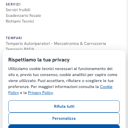
SERVIZI
Servizi fruibili
Scadenzario fiscale
Richiami Tecnici
TEMPARI
Tempario Autoriparatori – Meccatronica & Carrozzeria
Tempario BADA
Guida Tempari
Rispettiamo la tua privacy
Guida Applicazione Tempi
Utilizziamo cookie tecnici necessari al funzionamento del
sito e, previo tuo consenso, cookie analitici per capire come
viene utilizzato. Puoi accettare, rifiutare o scegliere le tue
preferenze. Per maggiori informazioni consulta la
Cookie
Copyright © Tempario.it | Powered by
Policy
e la
Privacy Policy
.
Planus Group Srl - P.I. IT03584100238
Rifiuta tutti
Gestito da Giancarmelo Pittalà
Personalizza
Privacy Policy
Cookie Policy
Preferenze cookie