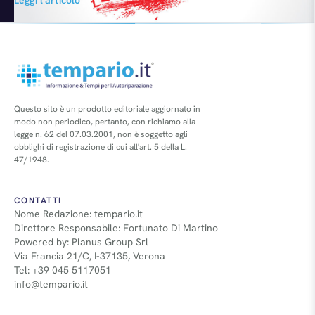
sull’orlo del fallimento e salvate soltanto grazie all’intervento
governativo? E invece, in appena 24 mesi, il Gruppo di Detroit è
tornato ad alzare la voce recuperando…
Questo sito è un prodotto editoriale aggiornato in
modo non periodico, pertanto, con richiamo alla
legge n. 62 del 07.03.2001, non è soggetto agli
obblighi di registrazione di cui all'art. 5 della L.
47/1948.
CONTATTI
Nome Redazione: tempario.it
Direttore Responsabile: Fortunato Di Martino
Powered by: Planus Group Srl
Via Francia 21/C, I-37135, Verona
Tel: +39 045 5117051
info@tempario.it