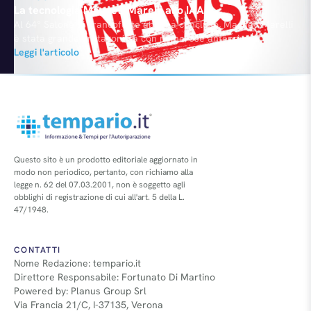
La tecnologia Magneti Marelli allo IAA
Al 64° Salone di Francoforte appena concluso, Magneti Marelli
è stata grande protagonista con numerose anteprime
internazionali a supporto dei principali modelli esposti. Magneti
Leggi l'articolo
Marelli fornisce alla nuova Fiat Panda proiettori, fanali,
elettronica, sistemi di scarico e componenti powertrain per le
sospensioni. Il navigatore Abarth Blue&Me MAP con funzione
telemetria è stato sviluppato proprio in…
Questo sito è un prodotto editoriale aggiornato in
modo non periodico, pertanto, con richiamo alla
legge n. 62 del 07.03.2001, non è soggetto agli
obblighi di registrazione di cui all'art. 5 della L.
47/1948.
CONTATTI
Nome Redazione: tempario.it
Direttore Responsabile: Fortunato Di Martino
Powered by: Planus Group Srl
Via Francia 21/C, I-37135, Verona