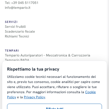
Tel: +39 045 5117051
info@tempario.it
SERVIZI
Servizi fruibili
Scadenzario fiscale
Richiami Tecnici
TEMPARI
Tempario Autoriparatori – Meccatronica & Carrozzeria
Tempario BADA
Guida Tempari
Rispettiamo la tua privacy
Guida Applicazione Tempi
Utilizziamo cookie tecnici necessari al funzionamento del
sito e, previo tuo consenso, cookie analitici per capire come
viene utilizzato. Puoi accettare, rifiutare o scegliere le tue
preferenze. Per maggiori informazioni consulta la
Cookie
Copyright © Tempario.it | Powered by
Policy
e la
Privacy Policy
.
Planus Group Srl - P.I. IT03584100238
Rifiuta tutti