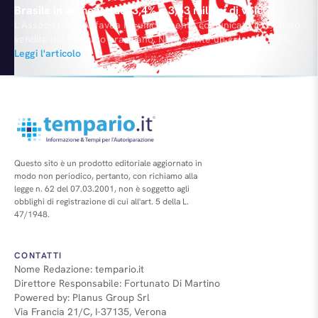
Brasile in aumento del 3,4% a 3,63 milioni di veicoli
L’Associazione Anfavea ha ufficialmente comunicato il risultato
vendite del mercato brasiliano. Nonostante un calo dell’8,9%
nell’ultimo mese dell’anno, il settore ha archiviato l’intero
Leggi l'articolo
2011 con immatricolazioni in crescita del 3,4% a 3,63 milioni di
esemplari tra auto e veicoli commerciali. Si tratta del quinto
bilancio record consecutivo. Fiat si è confermata leader del
Brasile con…
Questo sito è un prodotto editoriale aggiornato in
modo non periodico, pertanto, con richiamo alla
legge n. 62 del 07.03.2001, non è soggetto agli
obblighi di registrazione di cui all'art. 5 della L.
47/1948.
CONTATTI
Nome Redazione: tempario.it
Direttore Responsabile: Fortunato Di Martino
Powered by: Planus Group Srl
Via Francia 21/C, I-37135, Verona