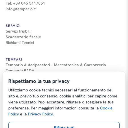
Tel: +39 045 5117051
info@tempario.it
SERVIZI
Servizi fruibili
Scadenzario fiscale
Richiami Tecnici
TEMPARI
Tempario Autoriparatori – Meccatronica & Carrozzeria
Tempario BADA
Guida Tempari
Rispettiamo la tua privacy
Guida Applicazione Tempi
Utilizziamo cookie tecnici necessari al funzionamento del
sito e, previo tuo consenso, cookie analitici per capire come
viene utilizzato. Puoi accettare, rifiutare o scegliere le tue
preferenze. Per maggiori informazioni consulta la
Cookie
Copyright © Tempario.it | Powered by
Policy
e la
Privacy Policy
.
Planus Group Srl - P.I. IT03584100238
Rifiuta tutti