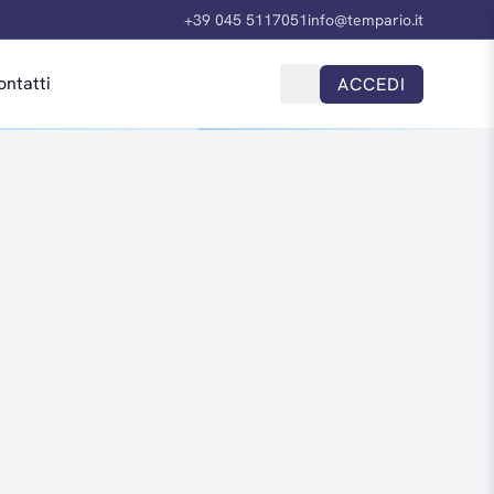
+39 045 5117051
info@tempario.it
ontatti
ACCEDI