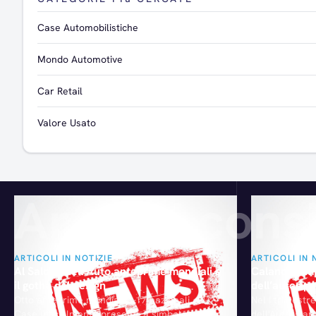
Case Automobilistiche
Mondo Automotive
Car Retail
Valore Usato
Articoli consi
ARTICOLI IN NOTIZIE
ARTICOLI IN 
Al Salone dell’Auto anteprime mondiali e
Calano le im
il gotha del design
dell’autorip
Otto anteprime mondiali e 17 nazionali, 44
Nel I trimestr
Case ufficialmente presenti, a simboleggiare
dell'Autoripara