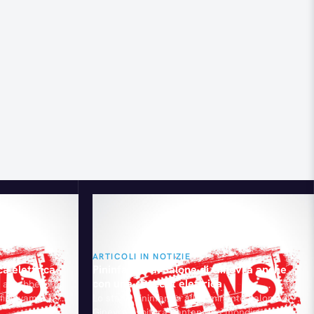
ARTICOLI IN NOTIZIE
ca elettrica
Pininfarina al Salone di Ginevra anche
con una concept elettrica
ia avrebbero
finitivamente
Lo stand Pininfarina all’imminente Salone di
o delle auto
Ginevra ospiterà l’anteprima mondiale anche