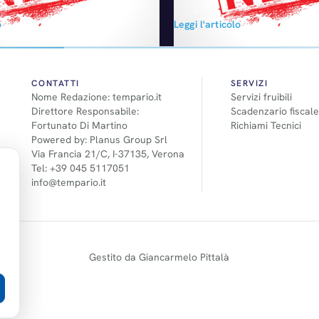
al mercato oltre 3 imprese
elettriche. Lo sottolinea l'auto
o
Leggi l'articolo
ndo i dati forniti da
Motor und Sport. La Casa dei qu
o, il I trimestre 2015 evidenzia
aveva già cancellato il program
 artigiane dell'Autoriparazione
della supercar elettrica R8 E-t
entano l'80,7% delle imprese
un'analoga decisione riguardo l'
 sono diminuite dell'1,5% a
ritorno per il 2015…
CONTATTI
SERVIZI
Nome Redazione: tempario.it
Servizi fruibili
alo totale delle imprese…
Direttore Responsabile:
Scadenzario fiscale
Fortunato Di Martino
Richiami Tecnici
Powered by: Planus Group Srl
Via Francia 21/C, I-37135, Verona
Tel: +39 045 5117051
info@tempario.it
Gestito da Giancarmelo Pittalà