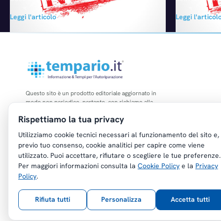
fisicamente l'83% del mercato automotive in
giorno fuori d
Leggi l'articolo
Leggi l'articol
Italia: sono numeri eccellenti quelli che
artigiane. Seco
ancora prima del via può presentare la
Confartigianat
seconda edizione del "Salone dell'Auto -
che le imprese
Parco Valentino" in programma dall'8 al 12
– che rappres
giugno in uno scenario unico per l'Italia come
del comparto -
quello del più…
fronte di un c
Questo sito è un prodotto editoriale aggiornato in
modo non periodico, pertanto, con richiamo alla
legge n. 62 del 07.03.2001, non è soggetto agli
Rispettiamo la tua privacy
obblighi di registrazione di cui all'art. 5 della L.
47/1948.
Utilizziamo cookie tecnici necessari al funzionamento del sito e,
previo tuo consenso, cookie analitici per capire come viene
utilizzato. Puoi accettare, rifiutare o scegliere le tue preferenze.
Per maggiori informazioni consulta la
Cookie Policy
e la
Privacy
Policy
.
Copyright © Tempario.it | Powered by
Planus Group Srl - P.I. IT03584100238
Rifiuta tutti
Personalizza
Accetta tutti