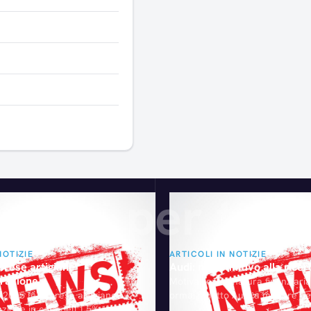
Articoli consigliati
gliati per te
NOTIZIE
ARTICOLI IN NOTIZIE
prese artigiane
Audi: no definitivo alla ricer
arazione
Motivazioni di natura finanziar
e 2015 le imprese artigiane
ormai indotto Audi a mollare de
zione in calo dell'1,5%: ogni
la presa sulla ricerca nel camp