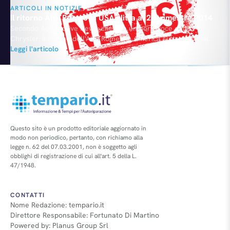
ARTICOLI IN NOTIZIE
Il ritorno Alfa Romeo in USA slitta al 2° trimestre 2014
Secondo Automotive News, che cita un portavoce della
Chrysler, il ritorno dell'Alfa Romeo in America slitterà fino al
secondo trimestre del prossimo anno. Lo scorso gennaio
Leggi l'articolo
l'Amministratore Delegato di Fiat, Sergio Marchionne, aveva
assicurato che lo sbarco del Biscione in USA con la supercar
4C si sarebbe concretizzato già alla fine del 2013. Il ritorno…
Questo sito è un prodotto editoriale aggiornato in
modo non periodico, pertanto, con richiamo alla
legge n. 62 del 07.03.2001, non è soggetto agli
obblighi di registrazione di cui all'art. 5 della L.
47/1948.
CONTATTI
Nome Redazione: tempario.it
Direttore Responsabile: Fortunato Di Martino
Powered by: Planus Group Srl