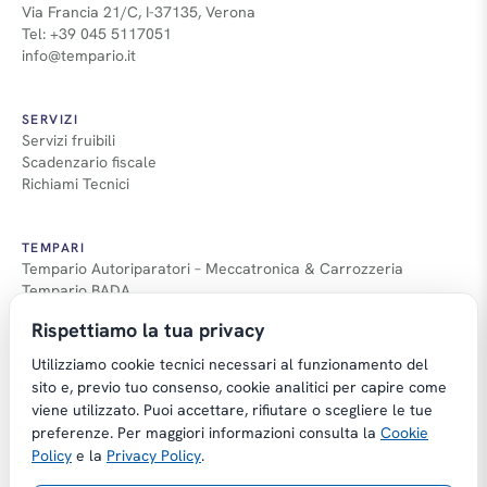
Via Francia 21/C, I-37135, Verona
Tel: +39 045 5117051
info@tempario.it
SERVIZI
Servizi fruibili
Scadenzario fiscale
Richiami Tecnici
TEMPARI
Tempario Autoriparatori – Meccatronica & Carrozzeria
Tempario BADA
Guida Tempari
Rispettiamo la tua privacy
Guida Applicazione Tempi
Utilizziamo cookie tecnici necessari al funzionamento del
sito e, previo tuo consenso, cookie analitici per capire come
viene utilizzato. Puoi accettare, rifiutare o scegliere le tue
preferenze. Per maggiori informazioni consulta la
Cookie
Copyright © Tempario.it | Powered by
Policy
e la
Privacy Policy
.
Planus Group Srl - P.I. IT03584100238