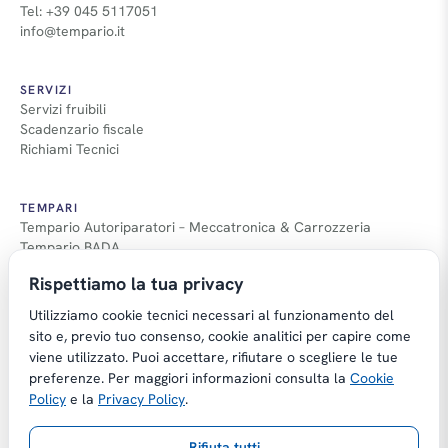
Tel: +39 045 5117051
info@tempario.it
SERVIZI
Servizi fruibili
Scadenzario fiscale
Richiami Tecnici
TEMPARI
Tempario Autoriparatori – Meccatronica & Carrozzeria
Tempario BADA
Guida Tempari
Rispettiamo la tua privacy
Guida Applicazione Tempi
Utilizziamo cookie tecnici necessari al funzionamento del
sito e, previo tuo consenso, cookie analitici per capire come
viene utilizzato. Puoi accettare, rifiutare o scegliere le tue
preferenze. Per maggiori informazioni consulta la
Cookie
Copyright © Tempario.it | Powered by
Policy
e la
Privacy Policy
.
Planus Group Srl - P.I. IT03584100238
Rifiuta tutti