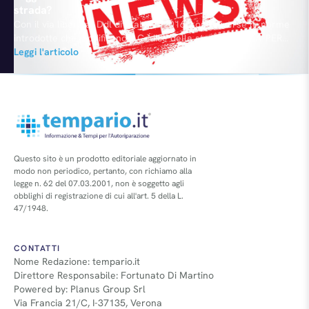
strada?
Con il via libera al Ddl di Stabilità 2016, sono diverse le norme
introdotte che modificano il Codice della strada. NOVITA' PER
LA SOSTA A PAGAMENTODal 1° luglio 2016 tutti i dispositivi di
Leggi l'articolo
controllo della durata della sosta a pagamento potranno
essere attivati anche mediante bancomat. L'obiettivo è quello
di incentivare i pagamenti elettronici, agevolando…
Questo sito è un prodotto editoriale aggiornato in
modo non periodico, pertanto, con richiamo alla
legge n. 62 del 07.03.2001, non è soggetto agli
obblighi di registrazione di cui all'art. 5 della L.
47/1948.
CONTATTI
Nome Redazione: tempario.it
Direttore Responsabile: Fortunato Di Martino
Powered by: Planus Group Srl
Via Francia 21/C, I-37135, Verona