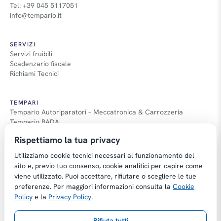
Tel: +39 045 5117051
info@tempario.it
SERVIZI
Servizi fruibili
Scadenzario fiscale
Richiami Tecnici
TEMPARI
Tempario Autoriparatori – Meccatronica & Carrozzeria
Tempario BADA
Guida Tempari
Rispettiamo la tua privacy
Guida Applicazione Tempi
Utilizziamo cookie tecnici necessari al funzionamento del
sito e, previo tuo consenso, cookie analitici per capire come
viene utilizzato. Puoi accettare, rifiutare o scegliere le tue
preferenze. Per maggiori informazioni consulta la
Cookie
Copyright © Tempario.it | Powered by
Policy
e la
Privacy Policy
.
Planus Group Srl - P.I. IT03584100238
Rifiuta tutti