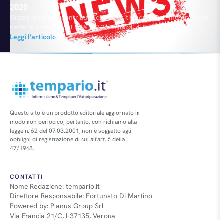
2020
Grazie anche al contributo di un positivo quarto trimestre (utile
netto in crescita del 32% a 2,36 miliardi di Euro, profitti
operativi aumentati del 7% a 2,32 miliardi e ricavi da 29,83
Leggi l'articolo
miliardi, il 3% in più), il Presidente Dieter Zetsche ha potuto
annunciare stamane un tutto sommato soddisfacente bilancio
finanziario 2012 per il Gruppo…
Questo sito è un prodotto editoriale aggiornato in
modo non periodico, pertanto, con richiamo alla
legge n. 62 del 07.03.2001, non è soggetto agli
obblighi di registrazione di cui all'art. 5 della L.
47/1948.
CONTATTI
Nome Redazione: tempario.it
Direttore Responsabile: Fortunato Di Martino
Powered by: Planus Group Srl
Via Francia 21/C, I-37135, Verona