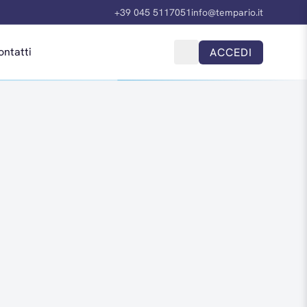
+39 045 5117051
info@tempario.it
ontatti
ACCEDI