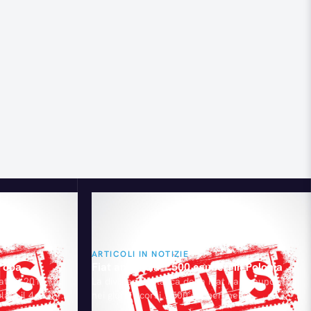
ARTICOLI IN NOTIZIE
ropa
Fiat annuncia 1.500 esuberi in Polonia
ato il 2014
La divisione polacca della Fiat ha annunciato
ri, il 4,6% in
nei giorni scorsi 1.500 esuberi nello
. Il Gruppo ha
stabilimento di Tychy. La motivazione è la