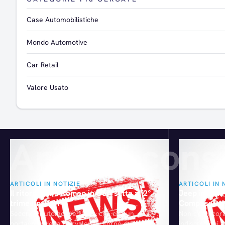
Case Automobilistiche
Mondo Automotive
Car Retail
Valore Usato
Articoli consi
ARTICOLI IN NOTIZIE
ARTICOLI IN 
Il ritorno Alfa Romeo in USA slitta al 2°
Jeep in Cin
trimestre 2014
Compass
Secondo Automotive News, che cita un
Non c'è ancora
portavoce della Chrysler, il ritorno dell'Alfa
indiscrezioni 