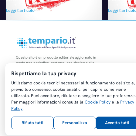
Romeo in America slitterà fino al secondo
Chrysler Aut
Leggi l'articolo
Leggi l'articol
trimestre del prossimo anno. Lo scorso
inizieranno a 
gennaio l'Amministratore Delegato di Fiat,
potrebbero e
Sergio Marchionne, aveva assicurato che lo
Compass. Nelle
sbarco del Biscione in USA con la supercar
responsabile 
4C si sarebbe concretizzato già alla fine del
aveva ammess
2013. Il ritorno…
sarebbero veic
Questo sito è un prodotto editoriale aggiornato in
modo non periodico, pertanto, con richiamo alla
legge n. 62 del 07.03.2001, non è soggetto agli
Rispettiamo la tua privacy
obblighi di registrazione di cui all'art. 5 della L.
47/1948.
Utilizziamo cookie tecnici necessari al funzionamento del sito e,
previo tuo consenso, cookie analitici per capire come viene
utilizzato. Puoi accettare, rifiutare o scegliere le tue preferenze.
Per maggiori informazioni consulta la
Cookie Policy
e la
Privacy
Policy
.
Copyright © Tempario.it | Powered by
Planus Group Srl - P.I. IT03584100238
Rifiuta tutti
Personalizza
Accetta tutti