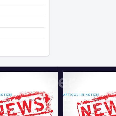
Articoli consigliati
gliati per te
NOTIZIE
ARTICOLI IN NOTIZIE
a? Cherokee, Renegade e
Gruppo Toyota cresce in Eu
Toyota Motor Europe ha archivi
 nulla di ufficiale, ma secondo
immatricolando 888 mila esempla
americane le tre Jeep che Fiat
più rispetto all'anno precedente