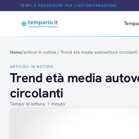
Salta al contenuto
TEMPI E PROCEDURE PER L'AUTORIPARAZIONE
Tempa
Home
/
articoli in notizie
/
Trend età media autovetture circolanti
ARTICOLI IN NOTIZIE
Trend età media autov
circolanti
Tempo di lettura: 1 minuto