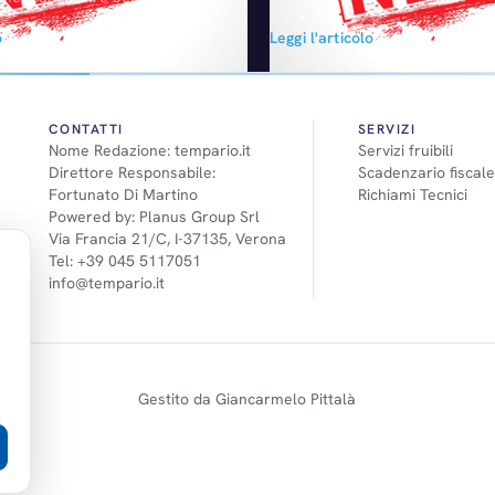
omobiles e Guangzhou
così fatto meglio del target orig
o
Leggi l'articolo
produrre in Cina da fine 2015
prevedeva 865 mila unità. Nel det
ssere Cherokee, Renegade e
marchio Toyota ha inciso con 8
 scorse settimane, il
e Lexus con 53.230 veicoli. Mol
del marchio Jeep, Mike Manley,
ibride con un aumento del…
o che Cherokee e Renegade
CONTATTI
SERVIZI
Nome Redazione: tempario.it
Servizi fruibili
oli ideali per il mercato…
Direttore Responsabile:
Scadenzario fiscale
Fortunato Di Martino
Richiami Tecnici
Powered by: Planus Group Srl
Via Francia 21/C, I-37135, Verona
Tel: +39 045 5117051
info@tempario.it
Gestito da Giancarmelo Pittalà