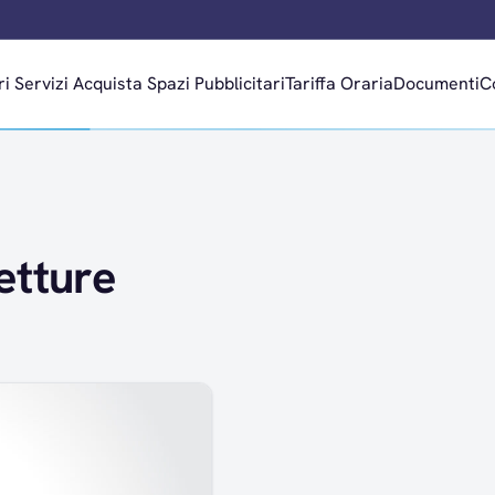
ri
Servizi
Acquista Spazi Pubblicitari
Tariffa Oraria
Documenti
C
etture