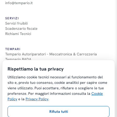
info@tempario.it
SERVIZI
Servizi fruibili
Scadenzario fiscale
Richiami Tecnici
TEMPARI
Tempario Autoriparatori – Meccatronica & Carrozzeria
Tempario BADA
Guida Tempari
Rispettiamo la tua privacy
Guida Applicazione Tempi
Utilizziamo cookie tecnici necessari al funzionamento del
sito e, previo tuo consenso, cookie analitici per capire come
viene utilizzato. Puoi accettare, rifiutare o scegliere le tue
preferenze. Per maggiori informazioni consulta la
Cookie
Copyright © Tempario.it | Powered by
Policy
e la
Privacy Policy
.
Planus Group Srl - P.I. IT03584100238
Rifiuta tutti
Gestito da Giancarmelo Pittalà