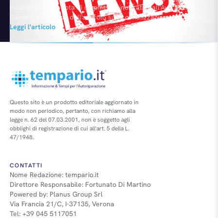
Pubblichiamo la nota di commento inoltrata dall'Avv. Michele
Capece a riguardo dell'articolo sulla canalizzazione dei sinistri
in Germania. ..." molto interessante la lettura dei dati pubblicati
Leggi l'articolo
da TEMPARIO.IT e riguardanti la canalizzazione dei sinistri in
Germania. In primo luogo merita apprezzamento il sistema di
prevedere una scadenza unica nazionale dei contratti
assicurativi che consente l'innesco di positivi comportamenti…
Questo sito è un prodotto editoriale aggiornato in
modo non periodico, pertanto, con richiamo alla
legge n. 62 del 07.03.2001, non è soggetto agli
obblighi di registrazione di cui all'art. 5 della L.
47/1948.
CONTATTI
Nome Redazione: tempario.it
Direttore Responsabile: Fortunato Di Martino
Powered by: Planus Group Srl
Via Francia 21/C, I-37135, Verona
Tel: +39 045 5117051