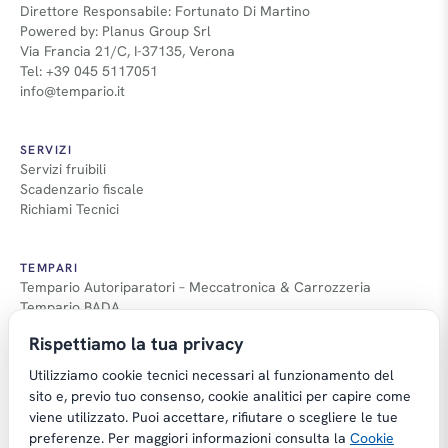
Direttore Responsabile: Fortunato Di Martino
Powered by: Planus Group Srl
Via Francia 21/C, I-37135, Verona
Tel: +39 045 5117051
info@tempario.it
SERVIZI
Servizi fruibili
Scadenzario fiscale
Richiami Tecnici
TEMPARI
Tempario Autoriparatori – Meccatronica & Carrozzeria
Tempario BADA
Guida Tempari
Rispettiamo la tua privacy
Guida Applicazione Tempi
Utilizziamo cookie tecnici necessari al funzionamento del
sito e, previo tuo consenso, cookie analitici per capire come
viene utilizzato. Puoi accettare, rifiutare o scegliere le tue
preferenze. Per maggiori informazioni consulta la
Cookie
Copyright © Tempario.it | Powered by