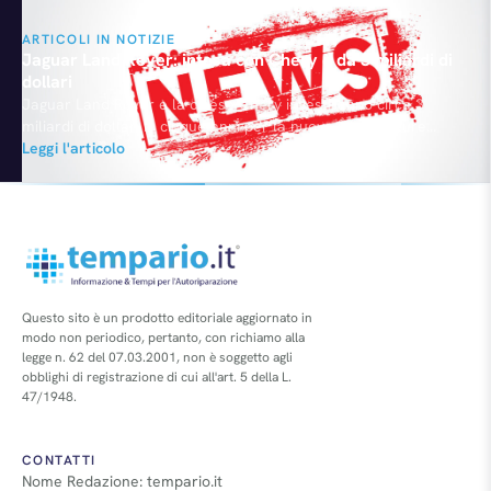
ARTICOLI IN NOTIZIE
Jaguar Land Rover: intesa con Chery è da 3 miliardi di
dollari
Jaguar Land Rover e la cinese Chery investiranno circa 3
miliardi di dollari in cinque anni per la nuova joint venture
appena siglata. Secondo fonti raccolte da Bloomberg, nel
Leggi l'articolo
dettaglio saranno spesi 1 miliardo per un nuovo stabilimento, 1
miliardo nella creazione di un brand inedito specifico per la
Cina e un altro miliardo o…
Questo sito è un prodotto editoriale aggiornato in
modo non periodico, pertanto, con richiamo alla
legge n. 62 del 07.03.2001, non è soggetto agli
obblighi di registrazione di cui all'art. 5 della L.
47/1948.
CONTATTI
Nome Redazione: tempario.it