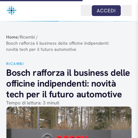
Salta al contenuto
ACCEDI
Home
/
Ricambi
/
Bosch rafforza il business delle officine indipendenti:
novità tech per il futuro automotive
RICAMBI
Bosch rafforza il business delle
officine indipendenti: novità
tech per il futuro automotive
Tempo di lettura: 3 minuti