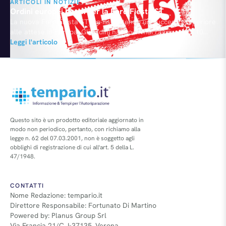
ARTICOLI IN NOTIZIE
Ordini europei boom per la Ford Fiesta ST
La nuova Ford Fiesta ST sta riscuotendo un successo superiore
alle attese in Europa. Gli ordini hanno ormai raggiunto le 10
mila unità in sei mesi, il doppio rispetto alle previsioni, e di
Leggi l'articolo
conseguenza Ford ha deciso di incrementare del 15%
l'assemblaggio della vettura nella fabbrica di Colonia. La
capacità produttiva toccherà i 60 esemplari…
Questo sito è un prodotto editoriale aggiornato in
modo non periodico, pertanto, con richiamo alla
legge n. 62 del 07.03.2001, non è soggetto agli
obblighi di registrazione di cui all'art. 5 della L.
47/1948.
CONTATTI
Nome Redazione: tempario.it
Direttore Responsabile: Fortunato Di Martino
Powered by: Planus Group Srl
Via Francia 21/C, I-37135, Verona