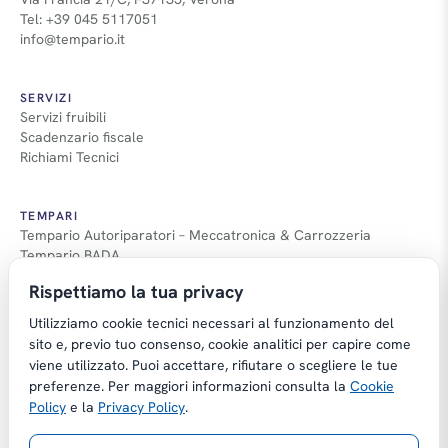
Tel: +39 045 5117051
info@tempario.it
SERVIZI
Servizi fruibili
Scadenzario fiscale
Richiami Tecnici
TEMPARI
Tempario Autoriparatori – Meccatronica & Carrozzeria
Tempario BADA
Guida Tempari
Rispettiamo la tua privacy
Guida Applicazione Tempi
Utilizziamo cookie tecnici necessari al funzionamento del
sito e, previo tuo consenso, cookie analitici per capire come
viene utilizzato. Puoi accettare, rifiutare o scegliere le tue
preferenze. Per maggiori informazioni consulta la
Cookie
Copyright © Tempario.it | Powered by
Policy
e la
Privacy Policy
.
Planus Group Srl - P.I. IT03584100238