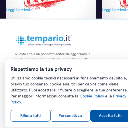
stabilimenti italiani facendo di Pomigliano il
vendite in Cin
Leggi l'articolo
Leggi l'articol
modello di riferimento, ha suscitato la solita
joint venture 
pesante reazione del segretario generale
ha infatti imma
della Fiom, Maurizio Landini. Quest’ultimo ha
pari ad una cr
immediatamente annunciato che saranno
stesso period
portate avanti le azioni legali e le denunce
le…
nei confronti del…
Questo sito è un prodotto editoriale aggiornato in
modo non periodico, pertanto, con richiamo alla
legge n. 62 del 07.03.2001, non è soggetto agli
Rispettiamo la tua privacy
obblighi di registrazione di cui all'art. 5 della L.
47/1948.
Utilizziamo cookie tecnici necessari al funzionamento del sito e,
previo tuo consenso, cookie analitici per capire come viene
utilizzato. Puoi accettare, rifiutare o scegliere le tue preferenze.
Per maggiori informazioni consulta la
Cookie Policy
e la
Privacy
Policy
.
Copyright © Tempario.it | Powered by
Planus Group Srl - P.I. IT03584100238
Rifiuta tutti
Personalizza
Accetta tutti