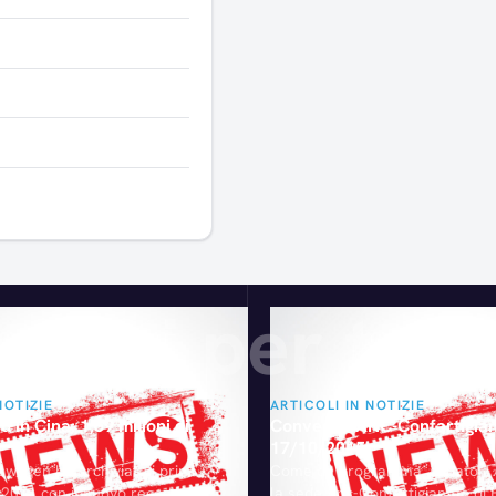
Articoli consigliati
gliati per te
NOTIZIE
ARTICOLI IN NOTIZIE
 in Cina: 1,69 milioni di
Convegno ANC-Confartigian
17/10/2015
swagen ha archiviato i primi
Come da programma, sabato 17
2011 con il nuovo record di
la sede Anc-Confartigianato di