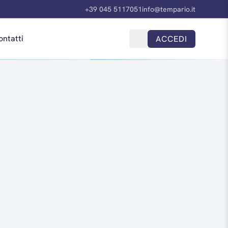
+39 045 5117051
info@tempario.it
ontatti
ACCEDI