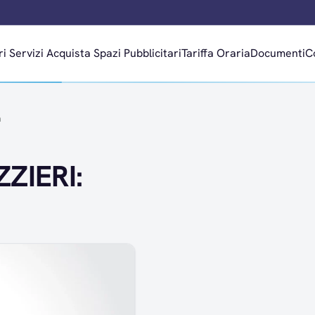
ri
Servizi
Acquista Spazi Pubblicitari
Tariffa Oraria
Documenti
C
a
ZIERI: