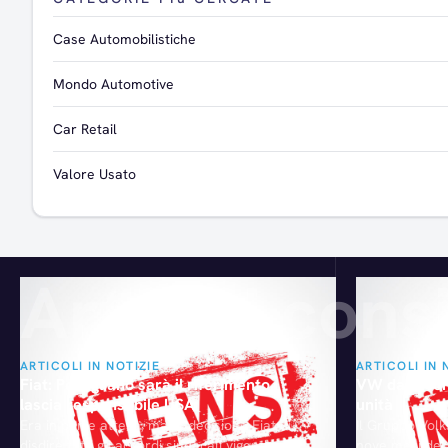
Case Automobilistiche
Mondo Automotive
Car Retail
Valore Usato
Articoli consi
ARTICOLI IN NOTIZIE
ARTICOLI IN 
Fiat: Pomigliano sarà il riferimento,
VW da record
lascia responsabile USA
unità
Era in parte attesa, ma la decisione Fiat di
Il Gruppo Volk
disdire tutti gli accordi sindacali vigenti negli
nove mesi del 