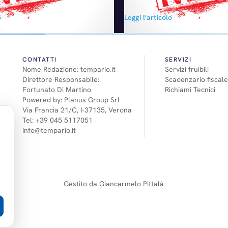
a. Sfruttando le sue consolidate
Imola, si è svolto il programma
o
Leggi l'articolo
con FAW e Saic, la Casa tedesca
per il comparto autocarrozzeria
tricolato 1,69 milioni di veicoli,
sono intervenuti - oltre ai vertic
escita del 14,6% rispetto allo
capo il Presidente provinciale d
o del 2010. Da primato anche
carrozzieri, Luciano Carlotti - i
nazionali nelle persone di Silva
CONTATTI
SERVIZI
Nome Redazione: tempario.it
Servizi fruibili
Presidente Nazionale…
Direttore Responsabile:
Scadenzario fiscale
Fortunato Di Martino
Richiami Tecnici
Powered by: Planus Group Srl
Via Francia 21/C, I-37135, Verona
Tel: +39 045 5117051
info@tempario.it
Gestito da Giancarmelo Pittalà