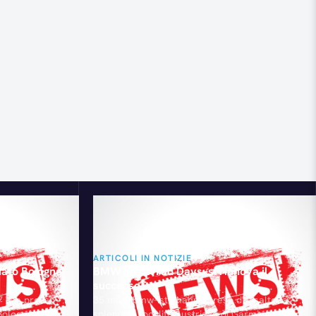
ARTICOLI IN NOTIZIE
ato Bologna
BMW Motorrad Days: si rinnova il
successo
 c.m presso
35 mila "bmw-isti" hanno preso d'assalto la
 Bologna &
splendida località austriaca di Garmisch-