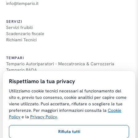
info@tempario.it
SERVIZI
Servizi fruibili
Scadenzario fiscale
Richiami Tecnici
TEMPARI
Tempario Autoriparatori – Meccatronica & Carrozzeria
Tempario BADA
Guida Tempari
Rispettiamo la tua privacy
Guida Applicazione Tempi
Utilizziamo cookie tecnici necessari al funzionamento del
sito e, previo tuo consenso, cookie analitici per capire come
viene utilizzato. Puoi accettare, rifiutare o scegliere le tue
preferenze. Per maggiori informazioni consulta la
Cookie
Copyright © Tempario.it | Powered by
Policy
e la
Privacy Policy
.
Planus Group Srl - P.I. IT03584100238
Rifiuta tutti
Gestito da Giancarmelo Pittalà