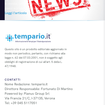
In media, un'assicurazione costa in Italia il doppio che negli altri
paesi europei. L'Italia è un paese di primati, quelli negativi.
Abbiamo la pressione fiscale più elevata d'Europa, gli stipendi
Leggi l'articolo
più bassi del continente, la disoccupazione galoppante, il
prezzo della benzina più elevato, pedaggi autostradali più cari,
ma non è tutto. Come si evince dai…
Questo sito è un prodotto editoriale aggiornato in
modo non periodico, pertanto, con richiamo alla
legge n. 62 del 07.03.2001, non è soggetto agli
obblighi di registrazione di cui all'art. 5 della L.
47/1948.
CONTATTI
Nome Redazione: tempario.it
Direttore Responsabile: Fortunato Di Martino
Powered by: Planus Group Srl
Via Francia 21/C, I-37135, Verona
Tel: +39 045 5117051