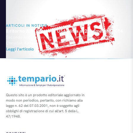
ARTICOLI IN NOTIZIE
Il ritorno Alfa Romeo in USA slitta al 2° trimestre 2014
Secondo Automotive News, che cita un portavoce della
Chrysler, il ritorno dell'Alfa Romeo in America slitterà fino al
secondo trimestre del prossimo anno. Lo scorso gennaio
Leggi l'articolo
l'Amministratore Delegato di Fiat, Sergio Marchionne, aveva
assicurato che lo sbarco del Biscione in USA con la supercar
4C si sarebbe concretizzato già alla fine del 2013. Il ritorno…
Questo sito è un prodotto editoriale aggiornato in
modo non periodico, pertanto, con richiamo alla
legge n. 62 del 07.03.2001, non è soggetto agli
obblighi di registrazione di cui all'art. 5 della L.
47/1948.