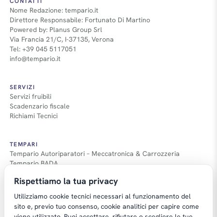
CONTATTI
Nome Redazione: tempario.it
Direttore Responsabile: Fortunato Di Martino
Powered by: Planus Group Srl
Via Francia 21/C, I-37135, Verona
Tel: +39 045 5117051
info@tempario.it
SERVIZI
Servizi fruibili
Scadenzario fiscale
Richiami Tecnici
TEMPARI
Tempario Autoriparatori – Meccatronica & Carrozzeria
Tempario BADA
Guida Tempari
Rispettiamo la tua privacy
Guida Applicazione Tempi
Utilizziamo cookie tecnici necessari al funzionamento del
sito e, previo tuo consenso, cookie analitici per capire come
viene utilizzato. Puoi accettare, rifiutare o scegliere le tue