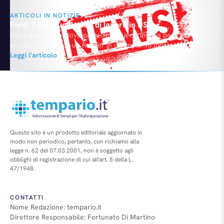
ARTICOLI IN NOTIZIE
Ford: 7.000 nuovi posti di lavoro in USA
Dalla Thailandia, dove partecipa alla cerimonia per l’avvio
produttivo del pick-up Ranger in un impianto locale, il
Presidente Alan Mulally ha annunciato il progetto di creare
Leggi l'articolo
7.000 nuovi posti di lavoro in America nel giro di due anni.
Dichiarazioni che lasciano presagire passi avanti nelle
trattative con il sindacato UAW per il rinnovo del contratto…
Questo sito è un prodotto editoriale aggiornato in
modo non periodico, pertanto, con richiamo alla
legge n. 62 del 07.03.2001, non è soggetto agli
obblighi di registrazione di cui all'art. 5 della L.
47/1948.
CONTATTI
Nome Redazione: tempario.it
Direttore Responsabile: Fortunato Di Martino