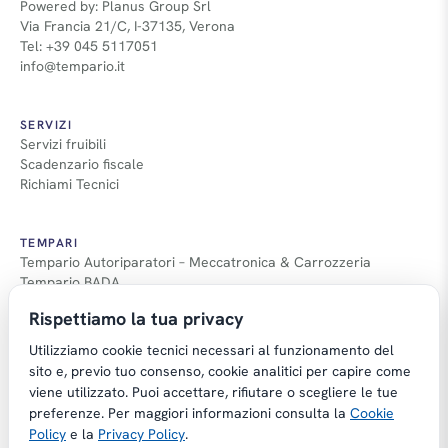
Powered by: Planus Group Srl
Via Francia 21/C, I-37135, Verona
Tel: +39 045 5117051
info@tempario.it
SERVIZI
Servizi fruibili
Scadenzario fiscale
Richiami Tecnici
TEMPARI
Tempario Autoriparatori – Meccatronica & Carrozzeria
Tempario BADA
Guida Tempari
Rispettiamo la tua privacy
Guida Applicazione Tempi
Utilizziamo cookie tecnici necessari al funzionamento del
sito e, previo tuo consenso, cookie analitici per capire come
viene utilizzato. Puoi accettare, rifiutare o scegliere le tue
preferenze. Per maggiori informazioni consulta la
Cookie
Copyright © Tempario.it | Powered by
Policy
e la
Privacy Policy
.
Planus Group Srl - P.I. IT03584100238