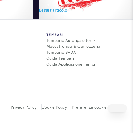
 crisi
dai piani europei relativi alla nuova Lancia
Leggi l'articolo
ite in
Flavia, derivata della Chrysler 200. Lo scorso
idente Philippe
marzo, in occasione del Salone di Ginevra,
erano state presentate due versioni, la
berlina e la cabrio e il Gruppo aveva
lasciato…
TEMPARI
Tempario Autoriparatori –
Meccatronica & Carrozzeria
Tempario BADA
Guida Tempari
Guida Applicazione Tempi
Privacy Policy
Cookie Policy
Preferenze cookie