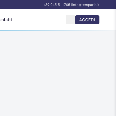
+39 045 5117051
info@tempario.it
ontatti
ACCEDI