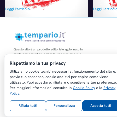
auto (quotato a Wall Street) ha infatti siglato
Woerthersee, i
Leggi l'articolo
Leggi l'articol
una joint venture con Andrea Mantellini,
fuori serie del
proprietario di Vanti Group, concessionario
di VW Golf R d
BMW e MINI a Bologna, per l’acquisizione e la
basata sulla s
gestione di showroom nel nord del Paese e
sviluppata ne
Mantellini sarà il responsabile dell’azienda.
La joint…
Questo sito è un prodotto editoriale aggiornato in
modo non periodico, pertanto, con richiamo alla
legge n. 62 del 07.03.2001, non è soggetto agli
Rispettiamo la tua privacy
obblighi di registrazione di cui all'art. 5 della L.
47/1948.
Utilizziamo cookie tecnici necessari al funzionamento del sito e,
previo tuo consenso, cookie analitici per capire come viene
utilizzato. Puoi accettare, rifiutare o scegliere le tue preferenze.
Per maggiori informazioni consulta la
Cookie Policy
e la
Privacy
Policy
.
Copyright © Tempario.it | Powered by
Planus Group Srl - P.I. IT03584100238
Rifiuta tutti
Personalizza
Accetta tutti