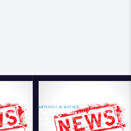
ARTICOLI IN NOTIZIE
secondo
Fiat: Lancia Flavia solo cabrio in Europa
Gruppo Fiat protagonista in questi primi giorni
A chiuderà il
di ritorno dalle vacanze. Sono infatti
ivo di circa
numerose le questioni aperte, a cominciare