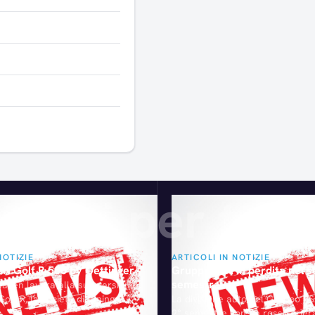
Articoli consigliati
gliati per te
NOTIZIE
ARTICOLI IN NOTIZIE
Golf R 500 by Oettinger
Gruppo PSA in perdita nel 
semestre
agen lavora alla sua versione
Golf R, la società di tuning
La divisione auto del Gruppo PS
sibito al raduno GTI del
2° semestre con un rosso operat