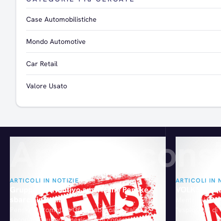
Case Automobilistiche
Mondo Automotive
Car Retail
Valore Usato
Articoli consi
ARTICOLI IN NOTIZIE
ARTICOLI IN 
Gruppo distributivo americano Penske
VOLKSWAGEN 
sbarca in Italia
Mentre Volksw
Penske Automotive Group sbarca in Italia. Il
"esplosiva" di 
secondo Gruppo americano di concessionari
Oettinger ha e