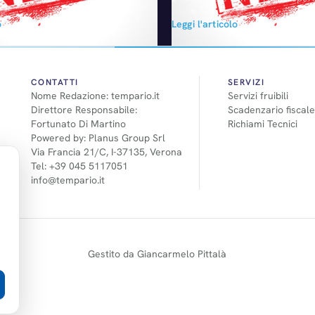
n Austria, un allestimento da
405 milioni di Euro a causa della
o
Leggi l'articolo
la top seller tedesca. Si tratta
economica che penalizza le vend
a 518 CV (680 Nm di coppia),
Europa. Lo ha anticipato il Pres
erie VII del modello e
Varin.
l…
CONTATTI
SERVIZI
Nome Redazione: tempario.it
Servizi fruibili
Direttore Responsabile:
Scadenzario fiscale
Fortunato Di Martino
Richiami Tecnici
Powered by: Planus Group Srl
Via Francia 21/C, I-37135, Verona
Tel: +39 045 5117051
info@tempario.it
Gestito da Giancarmelo Pittalà