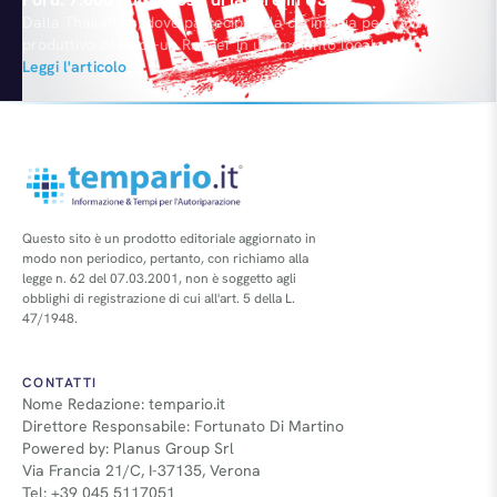
Dalla Thailandia, dove partecipa alla cerimonia per l’avvio
produttivo del pick-up Ranger in un impianto locale, il
Presidente Alan Mulally ha annunciato il progetto di creare
Leggi l'articolo
7.000 nuovi posti di lavoro in America nel giro di due anni.
Dichiarazioni che lasciano presagire passi avanti nelle
trattative con il sindacato UAW per il rinnovo del contratto…
Questo sito è un prodotto editoriale aggiornato in
modo non periodico, pertanto, con richiamo alla
legge n. 62 del 07.03.2001, non è soggetto agli
obblighi di registrazione di cui all'art. 5 della L.
47/1948.
CONTATTI
Nome Redazione: tempario.it
Direttore Responsabile: Fortunato Di Martino
Powered by: Planus Group Srl
Via Francia 21/C, I-37135, Verona
Tel: +39 045 5117051