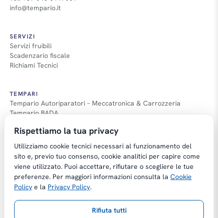
info@tempario.it
SERVIZI
Servizi fruibili
Scadenzario fiscale
Richiami Tecnici
TEMPARI
Tempario Autoriparatori – Meccatronica & Carrozzeria
Tempario BADA
Guida Tempari
Rispettiamo la tua privacy
Guida Applicazione Tempi
Utilizziamo cookie tecnici necessari al funzionamento del
sito e, previo tuo consenso, cookie analitici per capire come
viene utilizzato. Puoi accettare, rifiutare o scegliere le tue
preferenze. Per maggiori informazioni consulta la
Cookie
Copyright © Tempario.it | Powered by
Policy
e la
Privacy Policy
.
Planus Group Srl - P.I. IT03584100238
Rifiuta tutti
Gestito da Giancarmelo Pittalà