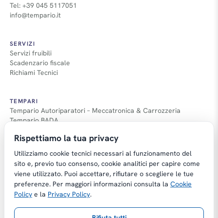
Tel: +39 045 5117051
info@tempario.it
SERVIZI
Servizi fruibili
Scadenzario fiscale
Richiami Tecnici
TEMPARI
Tempario Autoriparatori – Meccatronica & Carrozzeria
Tempario BADA
Guida Tempari
Rispettiamo la tua privacy
Guida Applicazione Tempi
Utilizziamo cookie tecnici necessari al funzionamento del
sito e, previo tuo consenso, cookie analitici per capire come
viene utilizzato. Puoi accettare, rifiutare o scegliere le tue
preferenze. Per maggiori informazioni consulta la
Cookie
Copyright © Tempario.it | Powered by
Policy
e la
Privacy Policy
.
Planus Group Srl - P.I. IT03584100238
Rifiuta tutti