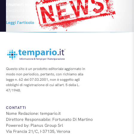
I numeri vincenti del decennale di H2Roma
L’edizione del decennale di H2Roma Energy & Mobility Show si
è rivelata un successo anche superiore alle attese. I numeri
parlano chiaro: tre enti di ricerca, 14 industrie automobilistiche,
Leggi l'articolo
un’azienda di servizi ed una per l’energia, 16 vetture in
esposizione, 25 in prova, 28 scuole secondarie partecipanti con
1.924 studenti, cinque Università coinvolte e oltre…
Questo sito è un prodotto editoriale aggiornato in
modo non periodico, pertanto, con richiamo alla
legge n. 62 del 07.03.2001, non è soggetto agli
obblighi di registrazione di cui all'art. 5 della L.
47/1948.
CONTATTI
Nome Redazione: tempario.it
Direttore Responsabile: Fortunato Di Martino
Powered by: Planus Group Srl
Via Francia 21/C, I-37135, Verona