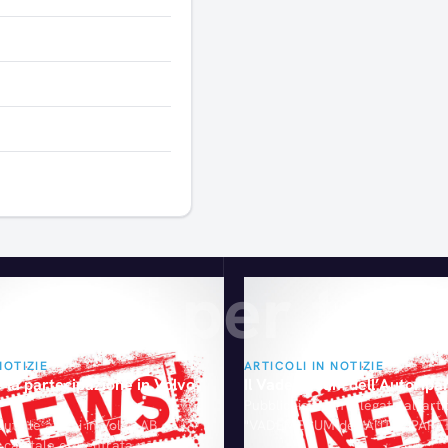
Articoli consigliati
gliati per te
NOTIZIE
ARTICOLI IN NOTIZIE
 la partecipazione in Volvo
Il Vademecum dell’Autoripa
Pubblichiamo in allegato all'artic
uto le azioni in Volvo AB,
"VADEMECUM dell'AUTORIPARAT
i capitale era entrata nel 2001,
significativa e professionale ope