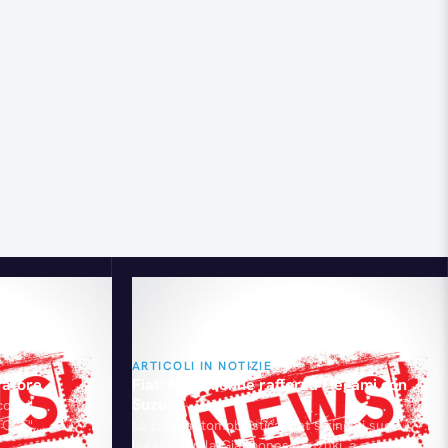
ARTICOLI IN NOTIZIE
ratore
Fiat: Marchionne rafforza i legami con
Suzuki
olo il
ORE",
La casa automobilistica Fiat stringe i suoi
ra editoriale
legami con la Giapponese Suzuki, a cui