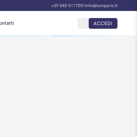
+39 045 5117051
info@tempario.it
ontatti
ACCEDI