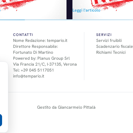
i tre marchi Volvo Trucks,
progettata e sviluppata da Mich
o
Leggi l'articolo
 e Mack Truck. Le azioni
noto esponente a livello nazion
sentano il 6,5% del capitale e
Confartigianato, Presidente del
ritti di voto di Volvo AB, per
Saluzzo di Confartigianato Imp
situazione finanziaria del gruppo
nonchè Presidente della Feder
Regionale Autoriparazione e Pr
CONTATTI
SERVIZI
Nome Redazione: tempario.it
Servizi fruibili
Gruppo Riparatori (che compren
Direttore Responsabile:
Scadenzario fiscale
autoriparatori, gli elettrauto ed 
Fortunato Di Martino
Richiami Tecnici
pubblicazione è…
Powered by: Planus Group Srl
Via Francia 21/C, I-37135, Verona
Tel: +39 045 5117051
info@tempario.it
Gestito da Giancarmelo Pittalà