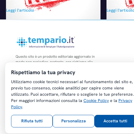
Taranto (ordinanza 11.08.2010)
e che detiene 
Leggi l'articolo
Leggi l'articol
interviene sull'argomento ancora incerto
Renault Trucks
della possibilità di intervento volontario della
vendute rappre
compagnia del danneggiato nel giudizio dal
il 17,2% dei di
medesimo promosso contro la compagnia del
rafforzare la 
responsabile, negandola decisamente. Com'è
ed…
ormai noto infatti la sentenza n. 180/2009
della Corte Costituzionale, confermando
l'orientamento già espresso…
Questo sito è un prodotto editoriale aggiornato in
modo non periodico, pertanto, con richiamo alla
legge n. 62 del 07.03.2001, non è soggetto agli
Rispettiamo la tua privacy
obblighi di registrazione di cui all'art. 5 della L.
47/1948.
Utilizziamo cookie tecnici necessari al funzionamento del sito e,
previo tuo consenso, cookie analitici per capire come viene
utilizzato. Puoi accettare, rifiutare o scegliere le tue preferenze.
Per maggiori informazioni consulta la
Cookie Policy
e la
Privacy
Policy
.
Copyright © Tempario.it | Powered by
Planus Group Srl - P.I. IT03584100238
Rifiuta tutti
Personalizza
Accetta tutti