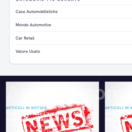
Case Automobilistiche
Mondo Automotive
Car Retail
Valore Usato
Articoli consi
ARTICOLI IN NOTIZIE
ARTICOLI IN 
Gestione sinistri: L’avvocato di ANC
Renault cede
commenta ordinanza del GdP
AB
L'Avv. Michele Capece commenta ordinanza
Renault ha ced
del GdP di Taranto "Il Giudice di Pace di
società nel cu