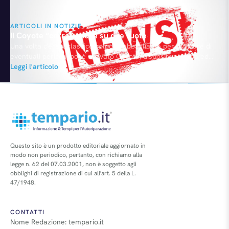
ARTICOLI IN NOTIZIE
Il Coyote “corre” anche su due ruote
Una volta c'era il classico colpo di abbagliante per avvisare di
eventuali pericoli, poi è arrivato Coyote, dispositivo prima ed
applicazione poi, in grado di mettere in comunicazione tra loro
Leggi l'articolo
tutti i suoi possessori su traffico, velox, incidenti lungo la strada
percorsa. Da oggi questo servizio è disponibile anche per i
motociclisti, categoria ancora più…
Questo sito è un prodotto editoriale aggiornato in
modo non periodico, pertanto, con richiamo alla
legge n. 62 del 07.03.2001, non è soggetto agli
obblighi di registrazione di cui all'art. 5 della L.
47/1948.
CONTATTI
Nome Redazione: tempario.it