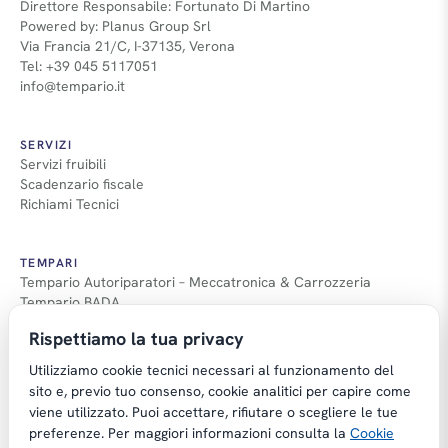
Direttore Responsabile: Fortunato Di Martino
Powered by: Planus Group Srl
Via Francia 21/C, I-37135, Verona
Tel: +39 045 5117051
info@tempario.it
SERVIZI
Servizi fruibili
Scadenzario fiscale
Richiami Tecnici
TEMPARI
Tempario Autoriparatori – Meccatronica & Carrozzeria
Tempario BADA
Guida Tempari
Rispettiamo la tua privacy
Guida Applicazione Tempi
Utilizziamo cookie tecnici necessari al funzionamento del
sito e, previo tuo consenso, cookie analitici per capire come
viene utilizzato. Puoi accettare, rifiutare o scegliere le tue
preferenze. Per maggiori informazioni consulta la
Cookie
Copyright © Tempario.it | Powered by